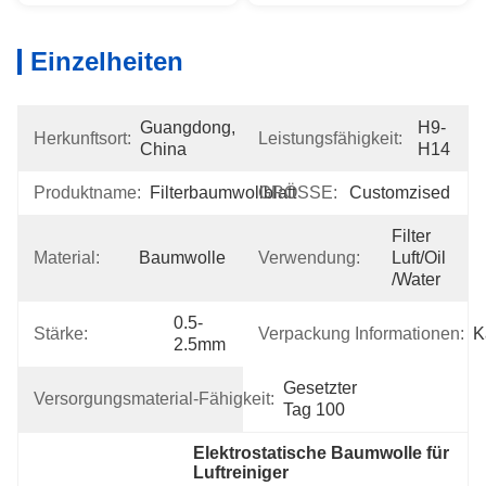
Einzelheiten
Guangdong, 
H9-
Herkunftsort:
Leistungsfähigkeit:
China
H14
Produktname:
Filterbaumwollblatt
GRÖSSE:
Customzised
Filter 
Material:
Baumwolle
Verwendung:
Luft/oil 
/water
0.5-
Stärke:
Verpackung Informationen:
K
2.5mm
Gesetzter 
Versorgungsmaterial-Fähigkeit:
Tag 100
Elektrostatische Baumwolle für 
Luftreiniger