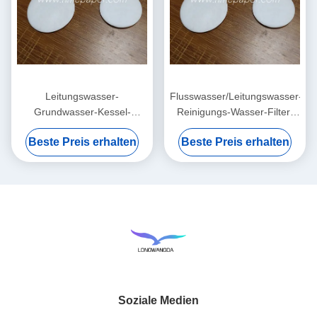
Leitungswasser-
Flusswasser/Leitungswasser-/Gr
Grundwasser-Kessel-
Reinigungs-Wasser-Filter-
Reinigungs-Wasser-Filter-
Auflagen Soem
Beste Preis erhalten
Beste Preis erhalten
Baumwollblatt 0.5mm
Soziale Medien