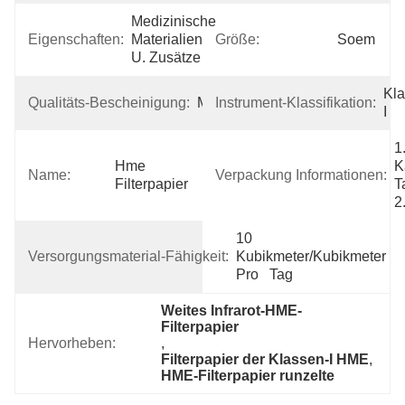
Medizinische 
Eigenschaften:
Materialien 
Größe:
Soem
U. Zusätze
Kla
Qualitäts-Bescheinigung:
MSDS
Instrument-Klassifikation:
I
1
Hme 
K
Name:
Verpackung Informationen:
Filterpapier
T
2
10 
Versorgungsmaterial-Fähigkeit:
Kubikmeter/Kubikmeter 
Pro   Tag
Weites Infrarot-HME-
Filterpapier
Hervorheben:
, 
Filterpapier der Klassen-I HME
, 
HME-Filterpapier runzelte