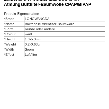
Atmungsluftfilter-Baumwolle CPAP/BiPAP
Produkt-Eigenschaften
*Brand
LONGWANGDA
*Name
Bakterielle Virenfilter-Baumwolle
*Form
Runde oder andere
*Colour
weiß
*Height
1.0-5.0mm
*Weight
0.2-0.63g
*Width
Soem
*Effect
Luftfilter