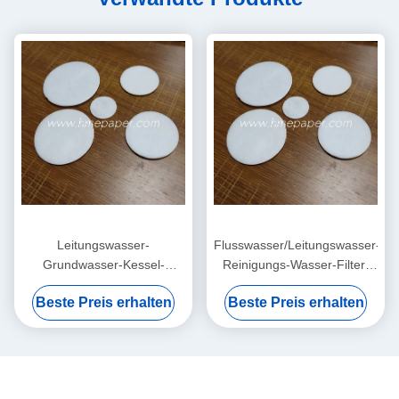
Leitungswasser-
Flusswasser/Leitungswasser-/Gr
Grundwasser-Kessel-
Reinigungs-Wasser-Filter-
Reinigungs-Wasser-Filter-
Auflagen Soem
Beste Preis erhalten
Beste Preis erhalten
Baumwollblatt 0.5mm