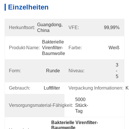
Einzelheiten
Guangdong, 
Herkunftsort:
VFE:
99,99%
China
Bakterielle 
Produkt-Name:
Virenfilter-
Farbe:
Weiß
Baumwolle
3 
Form:
Runde
Niveau:
- 
5
Gebrauch:
Luftfilter
Verpackung Informationen:
K
5000 
Versorgungsmaterial-Fähigkeit:
Stück-
Tag
Bakterielle Virenfilter-
Baumwolle