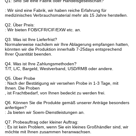
Q1: Sind Sie eine Fabrik oder Handelsgesellschaft?
: Wir sind eine Fabrik, wir haben reiche Erfahrung für
medizinisches Verbrauchsmaterial mehr als 15 Jahre herstellen.
Q2. Über Preis:
: Wir bieten FOB/CFR/CIF/EXW etc. an.
Q3. Was ist Ihre Lieferfrist?
Normalerweise nachdem wir Ihre Ablagerung empfangen hatten,
könnten wir die Produktion innerhalb 7-25days entsprechend
Ihrer Quantität beenden.
Q4. Was ist Ihre Zahlungsmethoden?
T/T, L/C, Bargeld, Westverband, USD/RMB oder andere.
Q5. Über Probe
: Nach der Bestätigung wir versehen Probe in 1-3 Tage, mit
Ihnen. Die Proben
, ist Frachtbedarf, von Ihnen bedeckt zu werden frei.
Q6. Können Sie die Produkte gemäß unserer Anträge besonders
anfertigen?
: Ja bieten wir Soem-Dienstleistungen an.
Q7. Probeauftrag oder kleiner Auftrag:
: Es ist kein Problem, wenn Sie ein kleines Großhändler sind, wir
möchte mit Ihnen zusammen heranwachsen.