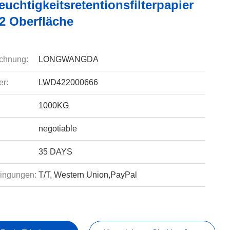
chtigkeitsretentionsfilterpapier
2 Oberfläche
chnung:
LONGWANGDA
r:
LWD422000666
1000KG
negotiable
35 DAYS
ingungen:
T/T, Western Union,PayPal