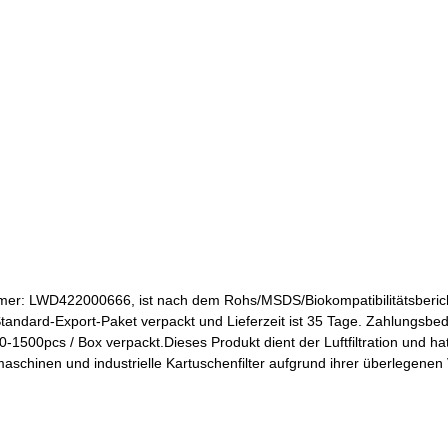
: LWD422000666, ist nach dem Rohs/MSDS/Biokompatibilitätsbericht z
 Standard-Export-Paket verpackt und Lieferzeit ist 35 Tage. Zahlungsb
0-1500pcs / Box verpackt.Dieses Produkt dient der Luftfiltration und 
aschinen und industrielle Kartuschenfilter aufgrund ihrer überlegenen V