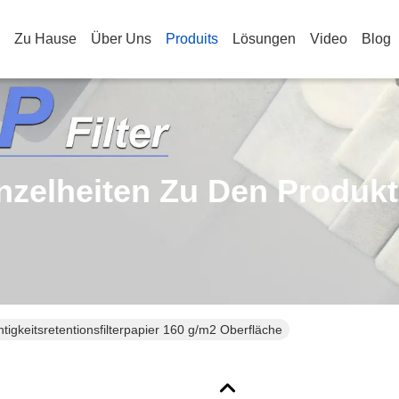
Zu Hause
Über Uns
Produits
Lösungen
Video
Blog
nzelheiten Zu Den Produk
igkeitsretentionsfilterpapier 160 g/m2 Oberfläche