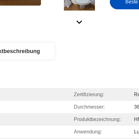
Beste
ktbeschreibung
Zertifizierung:
Ro
Durchmesser:
3
Produktbezeichnung:
HM
Anwendung:
Lu