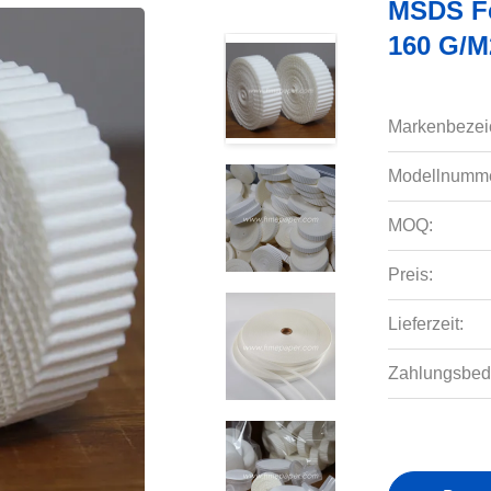
MSDS Feu
160 G/m
Markenbezei
Modellnumme
MOQ:
Preis:
Lieferzeit:
Zahlungsbed