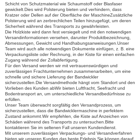
Schicht von Schutzmaterial wie Schaumstoff oder Blasfaser
gewickelt.Dies wird Polsterung bieten und verhindern, dass
Kratzer oder Dellen auf der Oberfläche der MaschineZusätzliche
Polsterung wird an zerbrechlichen Teilen hinzugefügt, um deren
Sicherheit während des Transports zu gewährleisten.
Die Holzkiste wird dann fest versiegelt und mit den notwendigen
Versandinformationen versehen, darunter Produktbezeichnung,
Abmessungen, Gewicht und Handhabungsanweisungen.Unser
Team wird auch alle notwendigen Dokumente einfügen, z. B. eine
Verpackungsliste oder Rechnung, in der Kiste für einen einfachen
Zugang während der Zollabfertigung.
Für den Versand werden wir mit vertrauenswürdigen und
zuverlässigen Frachtunternehmen zusammenarbeiten, um eine
schnelle und sichere Lieferung der Bandwickler
sicherzustellen.Die Versandmethode hängt vom Standort und den
Vorlieben des Kunden abWir bieten Luftfracht, Seefracht und
Bodentransport an, um unterschiedliche Versandbedürfnisse zu
erfüllen.
Unser Team überwacht sorgfältig den Versandprozess, um
sicherzustellen, dass die Bandwicklermaschine in perfektem
Zustand ankommt.Wir empfehlen, die Kiste auf Anzeichen von
Schäden während des Transports zu untersuchen.Bitte
kontaktieren Sie im seltenen Fall unseren Kundendienst.
Mit unserem zuverlässigen Verpackungs- und Versandverfahren
bieten wir unseren Kunden das beste Erlebnis.Sie können darauf