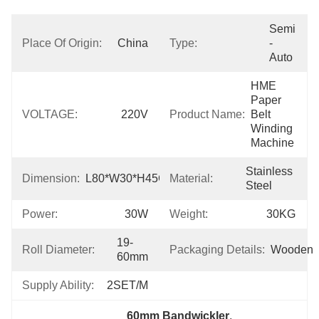
Semi 
Place Of Origin:
China
Type:
-
Auto
HME 
Paper 
VOLTAGE:
220V
Product Name:
Belt 
Winding 
Machine
Stainless 
Dimension:
L80*W30*H45CM
Material:
Steel
Power:
30W
Weight:
30KG
19-
Roll Diameter:
Packaging Details:
Wooden
60mm
Supply Ability:
2SET/M
60mm Bandwickler
, 