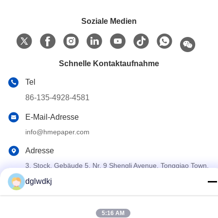
Soziale Medien
Schnelle Kontaktaufnahme
Tel
86-135-4928-4581
E-Mail-Adresse
info@hmepaper.com
Adresse
3. Stock, Gebäude 5, Nr. 9 Shengli Avenue, Tongqiao Town,
Zhongkai High-Tech-Zone, Stadt Huizhou, Provinz
dglwdkj
Guangdong, China
5:16 AM