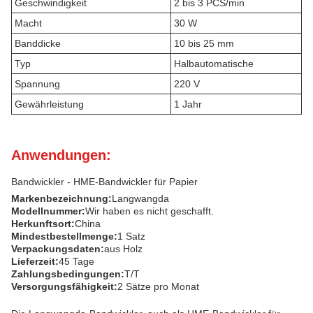
Geschwindigkeit
2 bis 3 PCS/min
Macht
30 W
Banddicke
10 bis 25 mm
Typ
Halbautomatische
Spannung
220 V
Gewährleistung
1 Jahr
Anwendungen:
Bandwickler - HME-Bandwickler für Papier
Markenbezeichnung:
Langwangda
Modellnummer:
Wir haben es nicht geschafft.
Herkunftsort:
China
Mindestbestellmenge:
1 Satz
Verpackungsdaten:
aus Holz
Lieferzeit:
45 Tage
Zahlungsbedingungen:
T/T
Versorgungsfähigkeit:
2 Sätze pro Monat