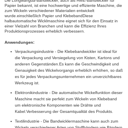
Die Longwangda-Bandwickler, auch als HME-Bandwickler für
Papier bekannt, ist eine hochwertige und effiziente Maschine, die
zum Wickeln verschiedener Materialien entwickelt
wurde.einschließlich Papier und KlebebandDiese
halbautomatische Wicklmaschine eignet sich für den Einsatz in
einer Vielzahl von Branchen und kann die Effizienz Ihres
Produktionsprozesses erheblich verbessern.
Anwendungen:
Verpackungsindustrie - Die Klebebandwickler ist ideal für
die Verpackung und Versiegelung von Kisten, Kartons und
anderen Gegenständen.Es kann die Geschwindigkeit und
Genauigkeit des Wickelvorgangs erheblich erhöhen, so daß
es für jedes Verpackungsunternehmen ein unverzichtbares
Werkzeug ist.
Elektronikindustrie - Die automatische Wickelfunktion dieser
Maschine macht sie perfekt zum Wickeln von Klebeband
um elektronische Komponenten wie Drähte und
Kabel.Verbesserung der Gesamtqualität des Produkts.
Textilindustrie - Die Bandwicklermaschine kann auch zum
Wickeln verschiedener Arten von Stoffbändern wie Bändern,