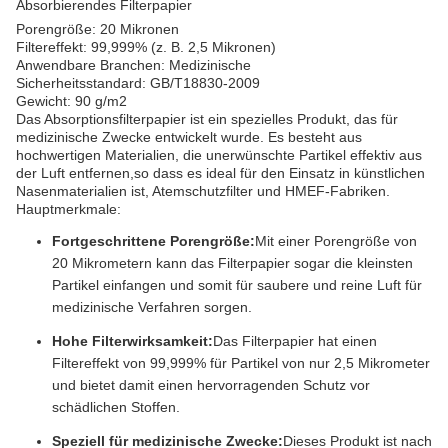
Absorbierendes Filterpapier
Porengröße: 20 Mikronen
Filtereffekt: 99,999% (z. B. 2,5 Mikronen)
Anwendbare Branchen: Medizinische
Sicherheitsstandard: GB/T18830-2009
Gewicht: 90 g/m2
Das Absorptionsfilterpapier ist ein spezielles Produkt, das für
medizinische Zwecke entwickelt wurde. Es besteht aus
hochwertigen Materialien, die unerwünschte Partikel effektiv aus
der Luft entfernen,so dass es ideal für den Einsatz in künstlichen
Nasenmaterialien ist, Atemschutzfilter und HMEF-Fabriken.
Hauptmerkmale:
Fortgeschrittene Porengröße:
Mit einer Porengröße von
20 Mikrometern kann das Filterpapier sogar die kleinsten
Partikel einfangen und somit für saubere und reine Luft für
medizinische Verfahren sorgen.
Hohe Filterwirksamkeit:
Das Filterpapier hat einen
Filtereffekt von 99,999% für Partikel von nur 2,5 Mikrometer
und bietet damit einen hervorragenden Schutz vor
schädlichen Stoffen.
Speziell für medizinische Zwecke:
Dieses Produkt ist nach