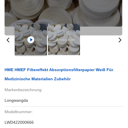
HME HMEF Filtereffekt Absorptionsfilterpapier Weiß Für
Medizinische Materialien Zubehör
Markenbezeichnung:
Longwangda
Modellnummer:
LWD422000666