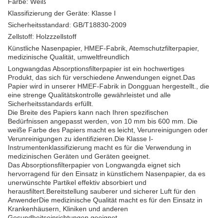
Farbe: Weiß
Klassifizierung der Geräte: Klasse I
Sicherheitsstandard: GB/T18830-2009
Zellstoff: Holzzzellstoff
Künstliche Nasenpapier, HMEF-Fabrik, Atemschutzfilterpapier,
medizinische Qualität, umweltfreundlich
Longwangdas Absorptionsfilterpapier ist ein hochwertiges
Produkt, das sich für verschiedene Anwendungen eignet.Das
Papier wird in unserer HMEF-Fabrik in Dongguan hergestellt., die
eine strenge Qualitätskontrolle gewährleistet und alle
Sicherheitsstandards erfüllt.
Die Breite des Papiers kann nach Ihren spezifischen
Bedürfnissen angepasst werden, von 10 mm bis 600 mm. Die
weiße Farbe des Papiers macht es leicht, Verunreinigungen oder
Verunreinigungen zu identifizieren.Die Klasse I-
Instrumentenklassifizierung macht es für die Verwendung in
medizinischen Geräten und Geräten geeignet.
Das Absorptionsfilterpapier von Longwangda eignet sich
hervorragend für den Einsatz in künstlichem Nasenpapier, da es
unerwünschte Partikel effektiv absorbiert und
herausfiltert.Bereitstellung sauberer und sicherer Luft für den
AnwenderDie medizinische Qualität macht es für den Einsatz in
Krankenhäusern, Kliniken und anderen
Gesundheitseinrichtungen geeignet.