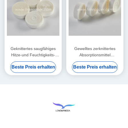
Geknittertes saugfähiges
Gewelltes zerknittertes
Hitze-und Feuchtigkeits-
Absorptionsmittel
Austauscher-nass
Filterpapier-Hitze-und
Beste Preis erhalten
Beste Preis erhalten
Filterpapier-Element
Feuchtigkeits-Austausch