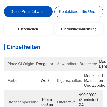
Beste Preis Erhalten
Kontaktieren Sie Uns Jetzt
Einzelheiten
Produktbeschreibung
Einzelheiten
Medi
Place Of Origin:
Dongguan
Anwendbare Branchen:
Beh
Medizinische 
Farbe:
Weiß
Eigenschaften:
Materialien 
Und Zubehör
990,999% 
10mm-
(zumindest 
Breitenanpassung:
Filtereffekt:
600mm
2,5 