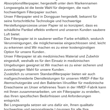
Absorptionsfilterpapier, hergestellt unter dem Markennamen
Longwangda.ist die beste Wahl für diejenigen, die nach
hochwertigem Filterpapier suchen.
Unser Filterpapier wird in Dongguan hergestellt, bekannt für
seine fortschrittliche Technologie und hochwertige
Herstellungsprozesse.unser Papier ist so konzipiert, dass es
schädliche Partikel effektiv entfernt und unseren Kunden saubere
Luft bietet.
Das Filterpapier ist in sauberer weißer Farbe erhältlich, wodurch
Verunreinigungen, die möglicherweise eingeschlossen sind, leicht
zu erkennen sind.Wir machen es zu einer kostengünstigen
Option für unsere Kunden..
Unser Filterpapier ist als medizinisches Material und Zubehör
eingestuft, weshalb es für den Einsatz in medizinischen
Umgebungen geeignet ist.Wir machen es zu einer sicheren und
zuverlässigen Wahl für unsere Kunden..
Zusätzlich zu unserem Standardfilterpapier bieten wir auch
maßgeschneiderte Dienstleistungen für unseren HMEF-Filter für
Atemschutzgeräte und den Bakterien-Virusfilter für medizinische
Erwachsene an.Unser erfahrenes Team in der HMEF-Fabrik kann
mit Ihnen zusammenarbeiten, um ein Filterpapier zu erstellen,
das Ihren spezifischen Bedürfnissen und Anforderungen
entspricht.
Bei Longwangda setzen wir uns dafür ein, Ihnen qualitativ
hochwertige und personalisierte Lösungen für alle Ihre