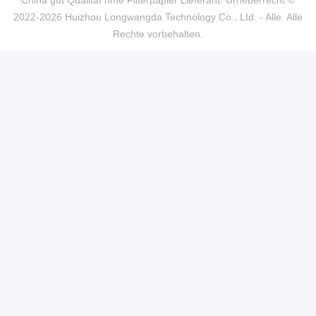
China gut Qualität hme Filterpapier Lieferant. Urheberrecht ©
2022-2026 Huizhou Longwangda Technology Co., Ltd. - Alle. Alle
Rechte vorbehalten.