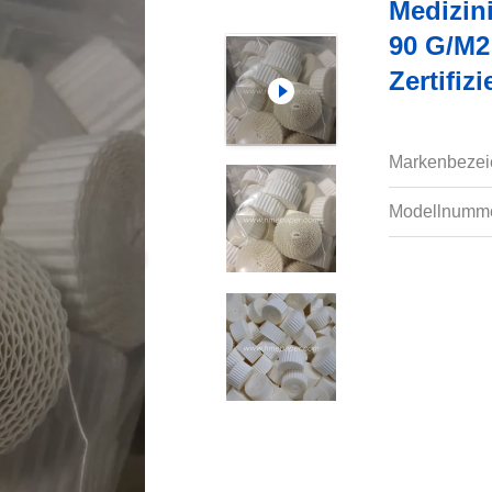
Medizini
90 G/m2
Zertifiz
Markenbezei
Modellnumme