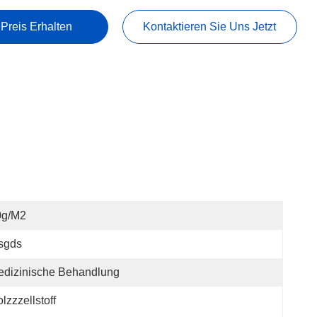
 Preis Erhalten
Kontaktieren Sie Uns Jetzt
0g/m2
sgds
edizinische Behandlung
lzzzellstoff