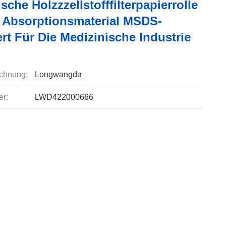
sche Holzzzellstofffilterpapierrolle
 Absorptionsmaterial MSDS-
iert Für Die Medizinische Industrie
chnung:
Longwangda
r:
LWD422000666