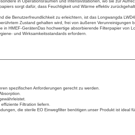
ondere in Operationsräumen und Intensivstationen, wo sie zur Aufrecht
papiers sorgt dafür, dass Feuchtigkeit und Wärme effektiv zurückgeh
d die Benutzerfreundlichkeit zu erleichtern, ist das Longwangda LWD
in unberührtem Zustand gehalten wird, frei von äußeren Verunreinigunge
le in HMEF-GerätenDas hochwertige absorbierende Filterpapier von Lo
giene- und Wirksamkeitsstandards erfordern.
hren spezifischen Anforderungen gerecht zu werden.
Absorption.
gewährleistet.
ffiziente Filtration liefern.
ungen, die sterile EO Einwegfilter benötigen.unser Produkt ist ideal für