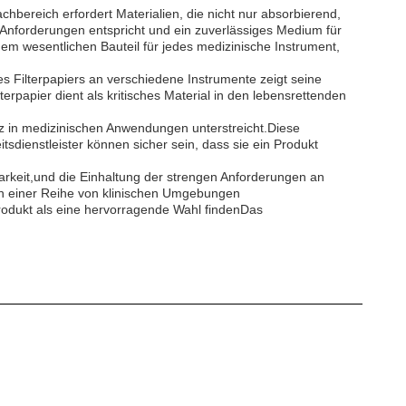
bereich erfordert Materialien, die nicht nur absorbierend,
n Anforderungen entspricht und ein zuverlässiges Medium für
em wesentlichen Bauteil für jedes medizinische Instrument,
es Filterpapiers an verschiedene Instrumente zeigt seine
rpapier dient als kritisches Material in den lebensrettenden
atz in medizinischen Anwendungen unterstreicht.Diese
tsdienstleister können sicher sein, dass sie ein Produkt
barkeit,und die Einhaltung der strengen Anforderungen an
 in einer Reihe von klinischen Umgebungen
Produkt als eine hervorragende Wahl findenDas