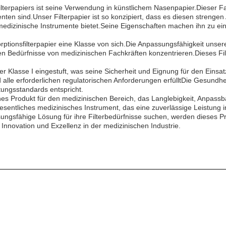
rpapiers ist seine Verwendung in künstlichem Nasenpapier.Dieser Fach
nten sind.Unser Filterpapier ist so konzipiert, dass es diesen strenge
 medizinische Instrumente bietet.Seine Eigenschaften machen ihn zu ein
orptionsfilterpapier eine Klasse von sich.Die Anpassungsfähigkeit unser
n Bedürfnisse von medizinischen Fachkräften konzentrieren.Dieses Filte
der Klasse I eingestuft, was seine Sicherheit und Eignung für den Eins
alle erforderlichen regulatorischen Anforderungen erfülltDie Gesundhei
tungsstandards entspricht.
ches Produkt für den medizinischen Bereich, das Langlebigkeit, Anpass
esentliches medizinisches Instrument, das eine zuverlässige Leistung
sungsfähige Lösung für ihre Filterbedürfnisse suchen, werden dieses 
 Innovation und Exzellenz in der medizinischen Industrie.