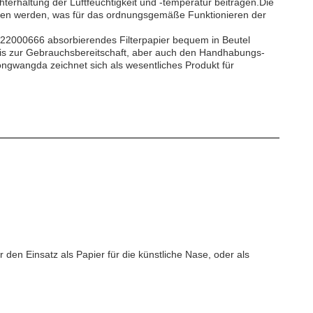
erhaltung der Luftfeuchtigkeit und -temperatur beitragen.Die
alten werden, was für das ordnungsgemäße Funktionieren der
422000666 absorbierendes Filterpapier bequem in Beutel
n bis zur Gebrauchsbereitschaft, aber auch den Handhabungs-
ngwangda zeichnet sich als wesentliches Produkt für
 den Einsatz als Papier für die künstliche Nase, oder als