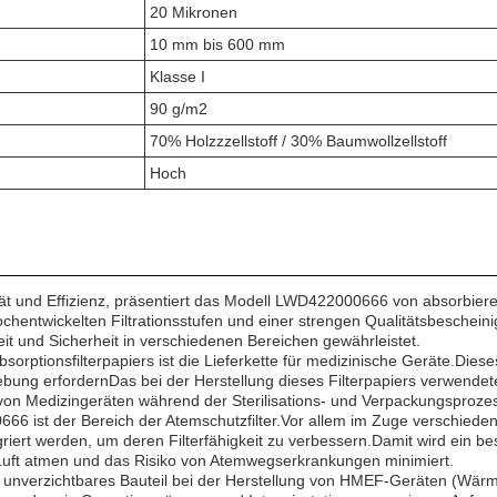
20 Mikronen
10 mm bis 600 mm
Klasse I
90 g/m2
70% Holzzzellstoff / 30% Baumwollzellstoff
Hoch
und Effizienz, präsentiert das Modell LWD422000666 von absorbierendem
hentwickelten Filtrationsstufen und einer strengen Qualitätsbeschein
t und Sicherheit in verschiedenen Bereichen gewährleistet.
tionsfilterpapiers ist die Lieferkette für medizinische Geräte.Dieses
ebung erfordernDas bei der Herstellung dieses Filterpapiers verwendete
t von Medizingeräten während der Sterilisations- und Verpackungsprozess
66 ist der Bereich der Atemschutzfilter.Vor allem im Zuge verschied
iert werden, um deren Filterfähigkeit zu verbessern.Damit wird ein bes
e Luft atmen und das Risiko von Atemwegserkrankungen minimiert.
n unverzichtbares Bauteil bei der Herstellung von HMEF-Geräten (Wärm