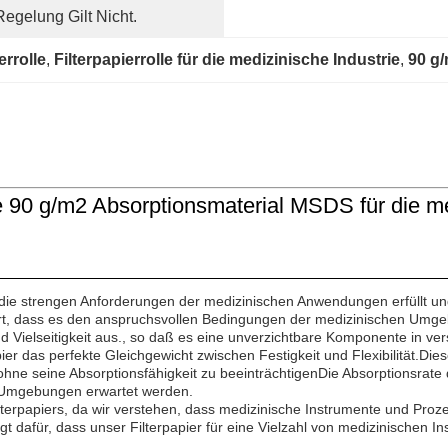
egelung Gilt Nicht.
errolle
, 
Filterpapierrolle für die medizinische Industrie
, 
90 g/
le 90 g/m2 Absorptionsmaterial MSDS für die medi
 die strengen Anforderungen der medizinischen Anwendungen erfüllt und
uiert, dass es den anspruchsvollen Bedingungen der medizinischen Umge
und Vielseitigkeit aus., so daß es eine unverzichtbare Komponente in ve
r das perfekte Gleichgewicht zwischen Festigkeit und Flexibilität.Dieses
ne seine Absorptionsfähigkeit zu beeinträchtigenDie Absorptionsrate d
n Umgebungen erwartet werden.
terpapiers, da wir verstehen, dass medizinische Instrumente und Proze
afür, dass unser Filterpapier für eine Vielzahl von medizinischen I