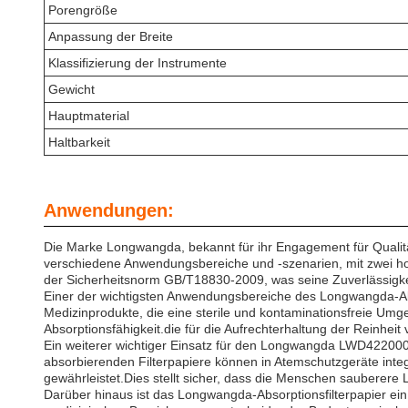
Porengröße
Anpassung der Breite
Klassifizierung der Instrumente
Gewicht
Hauptmaterial
Haltbarkeit
Anwendungen:
Die Marke Longwangda, bekannt für ihr Engagement für Qualität 
verschiedene Anwendungsbereiche und -szenarien, mit zwei hoc
der Sicherheitsnorm GB/T18830-2009, was seine Zuverlässigkei
Einer der wichtigsten Anwendungsbereiche des Longwangda-Absorp
Medizinprodukte, die eine sterile und kontaminationsfreie Umg
Absorptionsfähigkeit.die für die Aufrechterhaltung der Reinhei
Ein weiterer wichtiger Einsatz für den Longwangda LWD4220006
absorbierenden Filterpapiere können in Atemschutzgeräte integr
gewährleistet.Dies stellt sicher, dass die Menschen sauberer
Darüber hinaus ist das Longwangda-Absorptionsfilterpapier ei