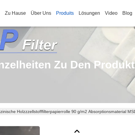
Zu Hause
Über Uns
Produits
Lösungen
Video
Blog
nzelheiten Zu Den Produk
zinische Holzzzellstofffilterpapierrolle 90 g/m2 Absorptionsmaterial MSDS