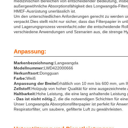
medizinischen Bereichen von entscheidender Bedeutung, insbes
außergewöhnliche Absorptionsfähigkeit des Longwangda-Filter
HMEF-Ausrüstung unerlässlich ist.
Um den unterschiedlichen Anforderungen gerecht zu werden un
verpackt.Dies stellt nicht nur sicher, dass das Filterpapier 
und Lagerungsprozess vereinfacht.oder die entscheidende Rol
verschiedene Anwendungen und Szenarien aus, die strenge Hy
Anpassung:
Markenbezeichnung:
Langwangda
Modellnummer:
LWD422000666
Herkunftsort:
Dongguan
Farbe:
Weiß
Anpassung der Breite
Erhältlich von 10 mm bis 600 mm, um I
Zellstoff:
Holzpulp von hoher Qualität für eine ausgezeichnete 
Haltbarkeit:
Hohe Leistung, die eine lang anhaltende Leistung 
- Das ist nicht nötig.
2, die die notwendigen Schichten für eine e
Unser Longwangda Absorptionsfilterpapier ist perfekt für Anwend
Respiratorfilter, um saubere, gefilterte Luft zu gewährleisten.