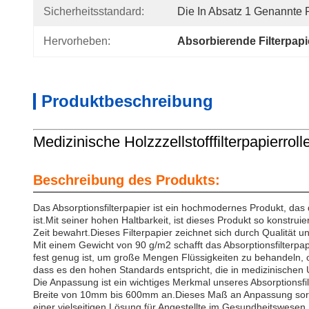
Sicherheitsstandard:
Die In Absatz 1 Genannte R
Hervorheben:
Absorbierende Filterpapi
Produktbeschreibung
Medizinische Holzzzellstofffilterpapierrol
Beschreibung des Produkts:
Das Absorptionsfilterpapier ist ein hochmodernes Produkt, das
ist.Mit seiner hohen Haltbarkeit, ist dieses Produkt so konstr
Zeit bewahrt.Dieses Filterpapier zeichnet sich durch Qualität 
Mit einem Gewicht von 90 g/m2 schafft das Absorptionsfilterpapie
fest genug ist, um große Mengen Flüssigkeiten zu behandeln, oh
dass es den hohen Standards entspricht, die in medizinische
Die Anpassung ist ein wichtiges Merkmal unseres Absorptionsfil
Breite von 10mm bis 600mm an.Dieses Maß an Anpassung sorgt d
einer vielseitigen Lösung für Angestellte im Gesundheitswesen.