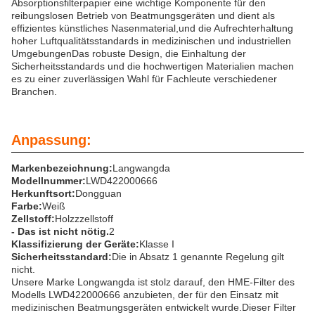
Absorptionsfilterpapier eine wichtige Komponente für den
reibungslosen Betrieb von Beatmungsgeräten und dient als
effizientes künstliches Nasenmaterial,und die Aufrechterhaltung
hoher Luftqualitätsstandards in medizinischen und industriellen
UmgebungenDas robuste Design, die Einhaltung der
Sicherheitsstandards und die hochwertigen Materialien machen
es zu einer zuverlässigen Wahl für Fachleute verschiedener
Branchen.
Anpassung:
Markenbezeichnung:
Langwangda
Modellnummer:
LWD422000666
Herkunftsort:
Dongguan
Farbe:
Weiß
Zellstoff:
Holzzzellstoff
- Das ist nicht nötig.
2
Klassifizierung der Geräte:
Klasse I
Sicherheitsstandard:
Die in Absatz 1 genannte Regelung gilt
nicht.
Unsere Marke Longwangda ist stolz darauf, den HME-Filter des
Modells LWD422000666 anzubieten, der für den Einsatz mit
medizinischen Beatmungsgeräten entwickelt wurde.Dieser Filter