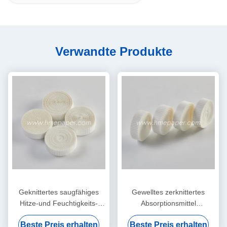
Verwandte Produkte
Geknittertes saugfähiges
Gewelltes zerknittertes
Hitze-und Feuchtigkeits-
Absorptionsmittel
Austauscher-nass
Filterpapier-Hitze-und
Beste Preis erhalten
Beste Preis erhalten
Filterpapier-Element
Feuchtigkeits-Austausch