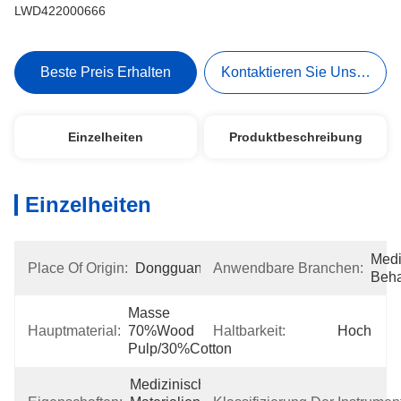
LWD422000666
Beste Preis Erhalten
Kontaktieren Sie Uns Jetzt
Einzelheiten
Produktbeschreibung
Einzelheiten
Medi
Place Of Origin:
Dongguan
Anwendbare Branchen:
Beh
Masse 
Hauptmaterial:
70%Wood 
Haltbarkeit:
Hoch
Pulp/30%Cotton
Medizinische 