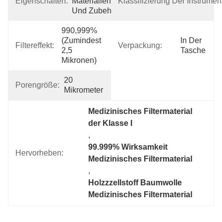
Eigenschaften:
Materialien 
Klassifizierung Der Instrumen
Und Zubehör
990,999% 
(zumindest 
In Der 
Filtereffekt:
Verpackung:
2,5 
Tasche
Mikronen)
20 
Porengröße:
Mikrometer
Medizinisches Filtermaterial 
der Klasse I
, 
99.999% Wirksamkeit 
Hervorheben:
Medizinisches Filtermaterial
, 
Holzzzellstoff Baumwolle 
Medizinisches Filtermaterial