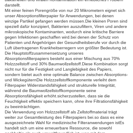
darstellt.
Mit einer feinen Porengröße von nur 20 Mikrometern eignet sich
unser Absorptionsfilterpapier für Anwendungen, bei denen
winzige Partikel gefangen werden müssen.Die kleinen Poren sind
speziell dafür konzipiert, Bakterien auszufiltern, Viren und andere
mikroskopische Kontaminanten, wodurch eine kritische Barriere
gegen Infektionen geschaffen wird.bei denen der Schutz von
Patienten und Angehörigen der Gesundheitsberufe vor durch die
Luft übertragenen Krankheitserregern von größter Bedeutung ist.
Die Hauptstoffzusammensetzung unseres
Absorptionsfilterpapiers besteht aus einer Mischung aus 70%
Holzzzellstoff und 30% Baumwollzellstoff.Diese Kombination sorgt
nicht nur für die Festigkeit und Langlebigkeit des Papiers,
sondern bietet auch eine optimale Balance zwischen Absorptions-
und WickegüternDie Holzzzellstoffkomponente verleiht dem
Filterpapier Widerstandsfähigkeit und strukturelle Integrität,
während die Baumwollzellstoffkomponente seine
Absorptionsfähigkeit erhöht.sicherzustellen, dass sie die
Feuchtigkeit effektiv speichern kann, ohne ihre Filtrationsfähigkeit
zu beeinträchtigen.
Die Verwendung von Holzzzellstoff als Zellstoffmaterial trägt
weiter zur Gesamtleistung des Filterpapiers bei.so dass es eine
ausgezeichnete Wahl für medizinische Filteranwendungen istEs
handelt sich um eine erneuerbare Ressource, die sowohl