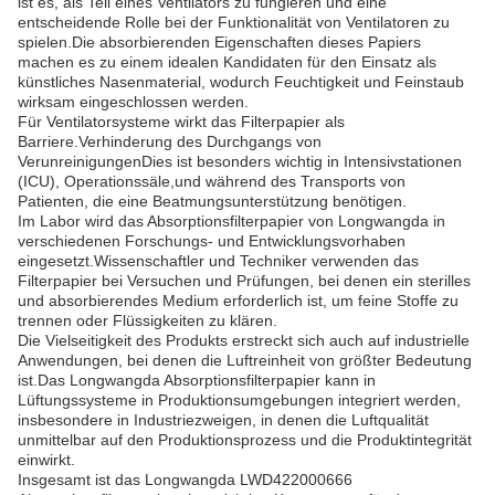
ist es, als Teil eines Ventilators zu fungieren und eine
entscheidende Rolle bei der Funktionalität von Ventilatoren zu
spielen.Die absorbierenden Eigenschaften dieses Papiers
machen es zu einem idealen Kandidaten für den Einsatz als
künstliches Nasenmaterial, wodurch Feuchtigkeit und Feinstaub
wirksam eingeschlossen werden.
Für Ventilatorsysteme wirkt das Filterpapier als
Barriere.Verhinderung des Durchgangs von
VerunreinigungenDies ist besonders wichtig in Intensivstationen
(ICU), Operationssäle,und während des Transports von
Patienten, die eine Beatmungsunterstützung benötigen.
Im Labor wird das Absorptionsfilterpapier von Longwangda in
verschiedenen Forschungs- und Entwicklungsvorhaben
eingesetzt.Wissenschaftler und Techniker verwenden das
Filterpapier bei Versuchen und Prüfungen, bei denen ein sterilles
und absorbierendes Medium erforderlich ist, um feine Stoffe zu
trennen oder Flüssigkeiten zu klären.
Die Vielseitigkeit des Produkts erstreckt sich auch auf industrielle
Anwendungen, bei denen die Luftreinheit von größter Bedeutung
ist.Das Longwangda Absorptionsfilterpapier kann in
Lüftungssysteme in Produktionsumgebungen integriert werden,
insbesondere in Industriezweigen, in denen die Luftqualität
unmittelbar auf den Produktionsprozess und die Produktintegrität
einwirkt.
Insgesamt ist das Longwangda LWD422000666