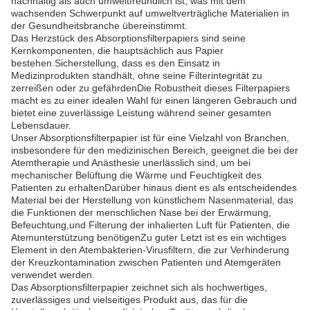
nachhaltig als auch umweltfreundlich ist, was mit dem
wachsenden Schwerpunkt auf umweltverträgliche Materialien in
der Gesundheitsbranche übereinstimmt.
Das Herzstück des Absorptionsfilterpapiers sind seine
Kernkomponenten, die hauptsächlich aus Papier
bestehen.Sicherstellung, dass es den Einsatz in
Medizinprodukten standhält, ohne seine Filterintegrität zu
zerreißen oder zu gefährdenDie Robustheit dieses Filterpapiers
macht es zu einer idealen Wahl für einen längeren Gebrauch und
bietet eine zuverlässige Leistung während seiner gesamten
Lebensdauer.
Unser Absorptionsfilterpapier ist für eine Vielzahl von Branchen,
insbesondere für den medizinischen Bereich, geeignet.die bei der
Atemtherapie und Anästhesie unerlässlich sind, um bei
mechanischer Belüftung die Wärme und Feuchtigkeit des
Patienten zu erhaltenDarüber hinaus dient es als entscheidendes
Material bei der Herstellung von künstlichem Nasenmaterial, das
die Funktionen der menschlichen Nase bei der Erwärmung,
Befeuchtung,und Filterung der inhalierten Luft für Patienten, die
Atemunterstützung benötigenZu guter Letzt ist es ein wichtiges
Element in den Atembakterien-Virusfiltern, die zur Verhinderung
der Kreuzkontamination zwischen Patienten und Atemgeräten
verwendet werden.
Das Absorptionsfilterpapier zeichnet sich als hochwertiges,
zuverlässiges und vielseitiges Produkt aus, das für die