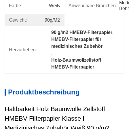
Medi
Farbe:
Weiß
Anwendbare Branchen:
Beh
Gewicht:
90g/m2
90 g/m2 HMEBV-Filterpapier
, 
HMEBV-Filterpapier für 
medizinisches Zubehör
Hervorheben:
, 
Holz-Baumwollzellstoff 
HMEBV-Filterpapier
Produktbeschreibung
Haltbarkeit Holz Baumwolle Zellstoff
HMEBV Filterpapier Klasse I
Medizinisches Zubehör Weiß 90 g/m2