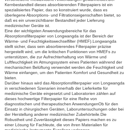
Kernbestandteil dieses absorbierenden Filterpapiers ist ein
spezialisiertes Papier, das so konstruiert wurde, dass es
überlegene Absorptions- und Filtrationseigenschaften bietet, so
daß es ein unverzichtbarer Bestandteil jeder Lieferung
medizinischer Geräte ist.
Eine der wichtigsten Anwendungsbereiche für das
Absorptionsfilterpapier von Longwangda ist der Bereich der
Wärme- und Feuchtigkeitswechselfilter (HMEF).Longwangda
stellt sicher, dass sein absorbierendes Filterpapier präzise
hergestellt wird, um die kritischen Funktionen von HMEFs zu
unterstützen, die zur Aufrechterhaltung von Wärme und
Luftfeuchtigkeit im Atmungssystem eines Patienten während der
mechanischen Belüftung verwendet werden.die Feuchtigkeit und
Wärme einfangen, um den Patienten Komfort und Gesundheit zu
bieten.
Darüber hinaus wird das Absorptionsfilterpapier von Longwangda
in verschiedenen Szenarien innerhalb der Lieferkette für
medizinische Geräte eingesetzt.und Laboratorien zählen auf
dieses hochwertige Filterpapier für eine Reihe von
diagnostischen und therapeutischen AnwendungenOb für den
Einsatz in chirurgischen Geräten, Laboruntersuchungen oder bei
der Herstellung anderer medizinischer Zubehörteile.Die
Robustheit und Zuverlässigkeit dieses Papiers machen es zu
einer Lösung für Fachleute, die von ihren Materialien für