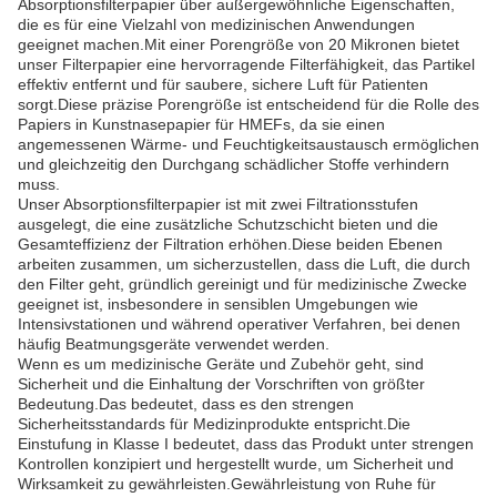
Absorptionsfilterpapier über außergewöhnliche Eigenschaften,
die es für eine Vielzahl von medizinischen Anwendungen
geeignet machen.Mit einer Porengröße von 20 Mikronen bietet
unser Filterpapier eine hervorragende Filterfähigkeit, das Partikel
effektiv entfernt und für saubere, sichere Luft für Patienten
sorgt.Diese präzise Porengröße ist entscheidend für die Rolle des
Papiers in Kunstnasepapier für HMEFs, da sie einen
angemessenen Wärme- und Feuchtigkeitsaustausch ermöglichen
und gleichzeitig den Durchgang schädlicher Stoffe verhindern
muss.
Unser Absorptionsfilterpapier ist mit zwei Filtrationsstufen
ausgelegt, die eine zusätzliche Schutzschicht bieten und die
Gesamteffizienz der Filtration erhöhen.Diese beiden Ebenen
arbeiten zusammen, um sicherzustellen, dass die Luft, die durch
den Filter geht, gründlich gereinigt und für medizinische Zwecke
geeignet ist, insbesondere in sensiblen Umgebungen wie
Intensivstationen und während operativer Verfahren, bei denen
häufig Beatmungsgeräte verwendet werden.
Wenn es um medizinische Geräte und Zubehör geht, sind
Sicherheit und die Einhaltung der Vorschriften von größter
Bedeutung.Das bedeutet, dass es den strengen
Sicherheitsstandards für Medizinprodukte entspricht.Die
Einstufung in Klasse I bedeutet, dass das Produkt unter strengen
Kontrollen konzipiert und hergestellt wurde, um Sicherheit und
Wirksamkeit zu gewährleisten.Gewährleistung von Ruhe für