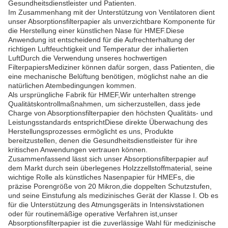
Gesundheitsdienstleister und Patienten.
Im Zusammenhang mit der Unterstützung von Ventilatoren dient
unser Absorptionsfilterpapier als unverzichtbare Komponente für
die Herstellung einer künstlichen Nase für HMEF.Diese
Anwendung ist entscheidend für die Aufrechterhaltung der
richtigen Luftfeuchtigkeit und Temperatur der inhalierten
LuftDurch die Verwendung unseres hochwertigen
FilterpapiersMediziner können dafür sorgen, dass Patienten, die
eine mechanische Belüftung benötigen, möglichst nahe an die
natürlichen Atembedingungen kommen.
Als ursprüngliche Fabrik für HMEF,Wir unterhalten strenge
Qualitätskontrollmaßnahmen, um sicherzustellen, dass jede
Charge von Absorptionsfilterpapier den höchsten Qualitäts- und
Leistungsstandards entsprichtDiese direkte Überwachung des
Herstellungsprozesses ermöglicht es uns, Produkte
bereitzustellen, denen die Gesundheitsdienstleister für ihre
kritischen Anwendungen vertrauen können.
Zusammenfassend lässt sich unser Absorptionsfilterpapier auf
dem Markt durch sein überlegenes Holzzzellstoffmaterial, seine
wichtige Rolle als künstliches Nasenpapier für HMEFs, die
präzise Porengröße von 20 Mikron,die doppelten Schutzstufen,
und seine Einstufung als medizinisches Gerät der Klasse I. Ob es
für die Unterstützung des Atmungsgeräts in Intensivstationen
oder für routinemäßige operative Verfahren ist,unser
Absorptionsfilterpapier ist die zuverlässige Wahl für medizinische