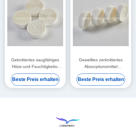
Geknittertes saugfähiges
Gewelltes zerknittertes
Hitze-und Feuchtigkeits-
Absorptionsmittel
Austauscher-nass
Filterpapier-Hitze-und
Beste Preis erhalten
Beste Preis erhalten
Filterpapier-Element
Feuchtigkeits-Austausch