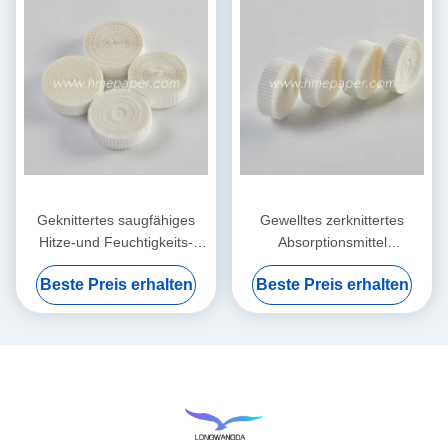
Geknittertes saugfähiges
Gewelltes zerknittertes
Hitze-und Feuchtigkeits-
Absorptionsmittel
Austauscher-nass
Filterpapier-Hitze-und
Beste Preis erhalten
Beste Preis erhalten
Filterpapier-Element
Feuchtigkeits-Austausch