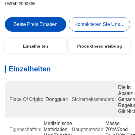
LWD422000666
Beste Preis Erhalten
Kontaktieren Sie Uns Jetzt
Einzelheiten
Produktbeschreibung
Einzelheiten
Die In 
Absatz 1
Place Of Origin:
Dongguan
Sicherheitsstandard:
Genannt
Regelun
Gilt Nic
Medizinische 
Masse 
Eigenschaften:
Materialien 
Hauptmaterial:
70%Wood 