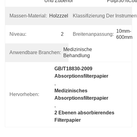
Und Zubehör
Pulp/30%Cot
Massen-Material:
Holzzzellstoff
Klassifizierung Der Instrumen
10mm-
Niveau:
2
Breitenanpassung:
600mm
Medizinische 
Anwendbare Branchen:
Behandlung
GB/T18830-2009 
Absorptionsfilterpapier
, 
Medizinisches 
Hervorheben:
Absorptionsfilterpapier
, 
2 Ebenen absorbierendes 
Filterpapier