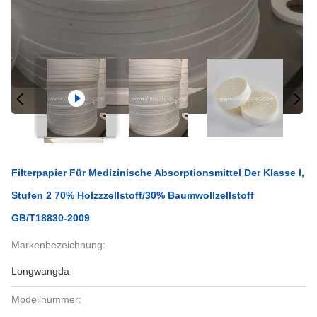
Filterpapier Für Medizinische Absorptionsmittel Der Klasse I,
Stufen 2 70% Holzzzellstoff/30% Baumwollzellstoff
GB/T18830-2009
Markenbezeichnung:
Longwangda
Modellnummer: