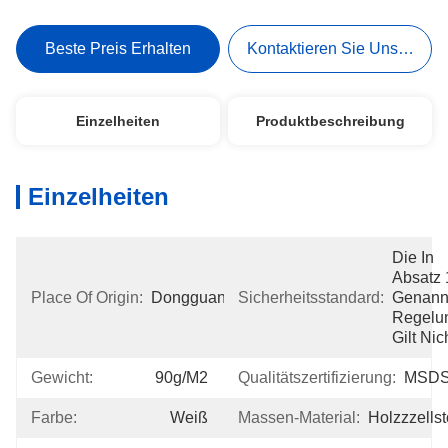
Beste Preis Erhalten
Kontaktieren Sie Uns Jetzt
Einzelheiten
Produktbeschreibung
Einzelheiten
Die In 
Absatz 1
Place Of Origin:
Dongguan
Sicherheitsstandard:
Genannt
Regelun
Gilt Nic
Gewicht:
90g/m2
Qualitätszertifizierung:
MSD
Farbe:
Weiß
Massen-Material:
Holzzzellst