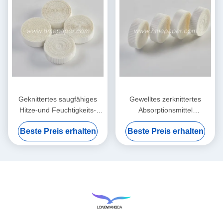
Geknittertes saugfähiges
Gewelltes zerknittertes
Hitze-und Feuchtigkeits-
Absorptionsmittel
Austauscher-nass
Filterpapier-Hitze-und
Beste Preis erhalten
Beste Preis erhalten
Filterpapier-Element
Feuchtigkeits-Austausch