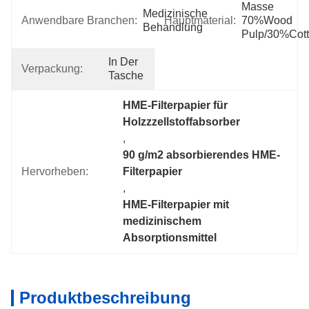
Masse 
Medizinische 
Anwendbare Branchen:
Hauptmaterial:
70%Wood 
Behandlung
Pulp/30%Cot
In Der 
Verpackung:
Tasche
HME-Filterpapier für 
Holzzzellstoffabsorber
, 
90 g/m2 absorbierendes HME-
Hervorheben:
Filterpapier
, 
HME-Filterpapier mit 
medizinischem 
Absorptionsmittel
Produktbeschreibung