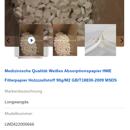
Medizinische Qualität Weißes Absorptionspapier HME
Filterpapier Holzzzellstoff 90g/m2 GB/T18830-2009 MSDS
Markenbezeichnung:
Longwangda
Modellnummer:
LWD422000666