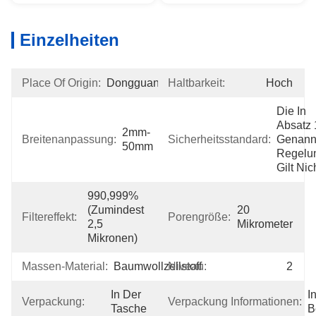
Einzelheiten
Place Of Origin:
Dongguan
Haltbarkeit:
Hoch
Die In 
Absatz 1
2mm-
Breitenanpassung:
Sicherheitsstandard:
Genannt
50mm
Regelun
Gilt Nic
990,999% 
(zumindest 
20 
Filtereffekt:
Porengröße:
2,5 
Mikrometer
Mikronen)
Massen-Material:
Baumwollzellstoff
Niveau:
2
In Der 
In
Verpackung:
Verpackung Informationen:
Tasche
B