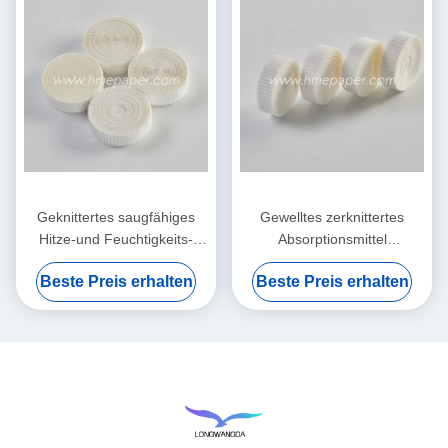
Geknittertes saugfähiges
Gewelltes zerknittertes
Hitze-und Feuchtigkeits-
Absorptionsmittel
Austauscher-nass
Filterpapier-Hitze-und
Beste Preis erhalten
Beste Preis erhalten
Filterpapier-Element
Feuchtigkeits-Austausch