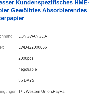
sser Kundenspezifisches HME-
apier Gewölbtes Absorbierendes
terpapier
chnung:
LONGWANGDA
r:
LWD422000666
2000pcs
negotiable
35 DAYS
ingungen:
T/T, Western Union,PayPal