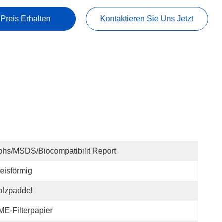
 Preis Erhalten
Kontaktieren Sie Uns Jetzt
hs/MSDS/Biocompatibilit Report
eisförmig
olzpaddel
E-Filterpapier