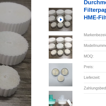
Durchme
Filterp
HME-Fil
Markenbezei
Modellnumme
MOQ:
Preis:
Lieferzeit:
Zahlungsbed