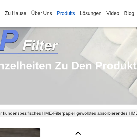
Zu Hause
Über Uns
Produits
Lösungen
Video
Blog
nzelheiten Zu Den Produk
 kundenspezifisches HME-Filterpapier gewölbtes absorbierendes HME-