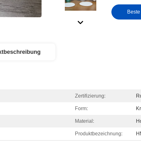
Beste
ktbeschreibung
Zertifizierung:
Ro
Form:
Kr
Material:
H
Produktbezeichnung:
HM