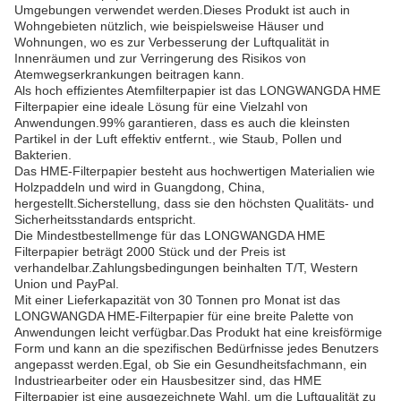
Umgebungen verwendet werden.Dieses Produkt ist auch in
Wohngebieten nützlich, wie beispielsweise Häuser und
Wohnungen, wo es zur Verbesserung der Luftqualität in
Innenräumen und zur Verringerung des Risikos von
Atemwegserkrankungen beitragen kann.
Als hoch effizientes Atemfilterpapier ist das LONGWANGDA HME
Filterpapier eine ideale Lösung für eine Vielzahl von
Anwendungen.99% garantieren, dass es auch die kleinsten
Partikel in der Luft effektiv entfernt., wie Staub, Pollen und
Bakterien.
Das HME-Filterpapier besteht aus hochwertigen Materialien wie
Holzpaddeln und wird in Guangdong, China,
hergestellt.Sicherstellung, dass sie den höchsten Qualitäts- und
Sicherheitsstandards entspricht.
Die Mindestbestellmenge für das LONGWANGDA HME
Filterpapier beträgt 2000 Stück und der Preis ist
verhandelbar.Zahlungsbedingungen beinhalten T/T, Western
Union und PayPal.
Mit einer Lieferkapazität von 30 Tonnen pro Monat ist das
LONGWANGDA HME-Filterpapier für eine breite Palette von
Anwendungen leicht verfügbar.Das Produkt hat eine kreisförmige
Form und kann an die spezifischen Bedürfnisse jedes Benutzers
angepasst werden.Egal, ob Sie ein Gesundheitsfachmann, ein
Industriearbeiter oder ein Hausbesitzer sind, das HME
Filterpapier ist eine ausgezeichnete Wahl, um die Luftqualität zu