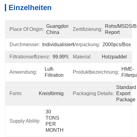
Einzelheiten
Guangdong, 
Rohs/MSDS/Bio
Place Of Origin:
Zertifizierung:
China
Report
Durchmesser:
Individualisiert
Verpackung:
2000pcs/box
Filtrationseffizienz:
99.99%
Material:
Holzpaddel
Luft-
HME-
Anwendung:
Produktbezeichnung:
Filtration
Filterp
Standard 
Form:
Kreisförmig
Packaging Details:
Export 
Package
30 
TONS 
Supply Ability:
PER 
MONTH