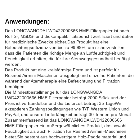
Anwendungen:
Das LONGWANGDA LWD422000666 HME-Filterpapier ist nach
RoHS-, MSDS- und Biokompatibilitätsbericht zertifiziert und daher
für medizinische Zwecke sicher.Das Produkt hat eine
Befeuchtungseffizienz von bis zu 99.99%, um sicherzustellen,
dass die Patienten die richtige Menge an Luftfeuchtigkeit und
Feuchtigkeit erhalten, die für ihre Atemwegsgesundheit benötigt
werden.
Das Produkt hat eine kreisförmige Form und ist perfekt für
Resmed Airmini-Maschinen ausgelegt.und einzelne Patienten, die
während der Atemtherapie eine Befeuchtung und Filtration
benötigen..
Die Mindestbestellmenge für das LONGWANGDA
LWD422000666 HME Filterpapier beträgt 2000 Stück und der
Preis ist verhandelbar.und die Lieferzeit beträgt 35 TageWir
akzeptieren Zahlungsbedingungen wie T/T, Western Union und
PayPal, und unsere Lieferfähigkeit beträgt 30 Tonnen pro Monat.
Zusammenfassend ist das LONGWANGDA LWD422000666
HME-Filterpapier ein außergewöhnliches Produkt, das sowohl
Feuchtigkeit als auch Filtration für Resmed Airmini-Maschinen
bietet.Sie besteht aus hochwertigem Holz-Paddelmaterial und