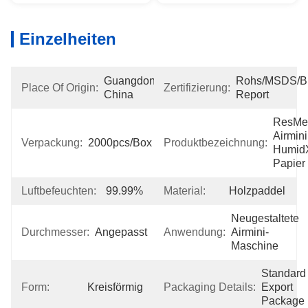
Einzelheiten
Guangdong, 
Rohs/MSDS/Bio
Place Of Origin:
Zertifizierung:
China
Report
ResMe
Airmini 
Verpackung:
2000pcs/box
Produktbezeichnung:
Humid
Papier
Luftbefeuchten:
99.99%
Material:
Holzpaddel
Neugestaltete 
Durchmesser:
Angepasst
Anwendung:
Airmini-
Maschine
Standard 
Form:
Kreisförmig
Packaging Details:
Export 
Package