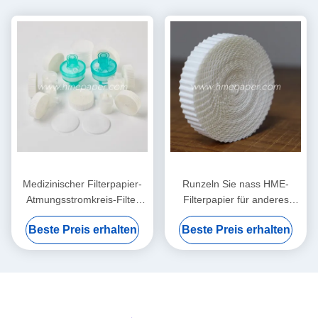
Medizinischer Filterpapier-
Runzeln Sie nass HME-
Atmungsstromkreis-Filter
Filterpapier für anderes
HMEF HME runzelte
medizinisches Comsumables
Beste Preis erhalten
Beste Preis erhalten
Filterpapier