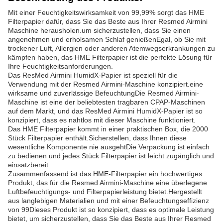
Mit einer Feuchtigkeitswirksamkeit von 99,99% sorgt das HME
Filterpapier dafür, dass Sie das Beste aus Ihrer Resmed Airmini
Maschine herausholen.um sicherzustellen, dass Sie einen
angenehmen und erholsamen Schlaf genießenEgal, ob Sie mit
trockener Luft, Allergien oder anderen Atemwegserkrankungen zu
kämpfen haben, das HME Filterpapier ist die perfekte Lösung für
Ihre Feuchtigkeitsanforderungen.
Das ResMed Airmini HumidX-Papier ist speziell für die
Verwendung mit der Resmed Airmini-Maschine konzipiert.eine
wirksame und zuverlässige BefeuchtungDie Resmed Airmini-
Maschine ist eine der beliebtesten tragbaren CPAP-Maschinen
auf dem Markt, und das ResMed Airmini HumidX-Papier ist so
konzipiert, dass es nahtlos mit dieser Maschine funktioniert.
Das HME Filterpapier kommt in einer praktischen Box, die 2000
Stück Filterpapier enthält.Sicherstellen, dass Ihnen diese
wesentliche Komponente nie ausgehtDie Verpackung ist einfach
zu bedienen und jedes Stück Filterpapier ist leicht zugänglich und
einsatzbereit.
Zusammenfassend ist das HME-Filterpapier ein hochwertiges
Produkt, das für die Resmed Airmini-Maschine eine überlegene
Luftbefeuchtigungs- und Filterpapierleistung bietet.Hergestellt
aus langlebigen Materialien und mit einer Befeuchtungseffizienz
von 99Dieses Produkt ist so konzipiert, dass es optimale Leistung
bietet, um sicherzustellen, dass Sie das Beste aus Ihrer Resmed