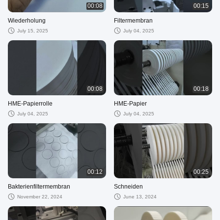
00:08
00:15
Wiederholung
Filtermembran
July 15, 2025
July 04, 2025
00:08
00:18
HME-Papierrolle
HME-Papier
July 04, 2025
July 04, 2025
00:12
00:25
Bakterienfiltermembran
Schneiden
November 22, 2024
June 13, 2024