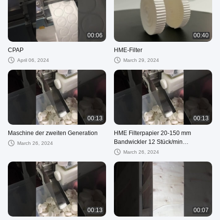
00:06
00:40
CPAP
HME-Filter
April 06, 2024
March 29, 2024
00:13
00:13
Maschine der zweiten Generation
HME Filterpapier 20-150 mm
Bandwickler 12 Stück/min
March 26, 2024
Produktion für Rollenwickeln
March 26, 2024
00:13
00:07