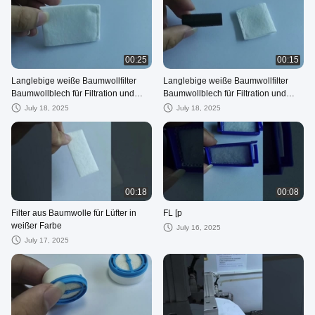
00:25
00:15
Langlebige weiße Baumwollfilter
Langlebige weiße Baumwollfilter
Baumwollblech für Filtration und
Baumwollblech für Filtration und
Langlebigkeit
Langlebigkeit
July 18, 2025
July 18, 2025
00:18
00:08
Filter aus Baumwolle für Lüfter in
FL [p
weißer Farbe
July 16, 2025
July 17, 2025