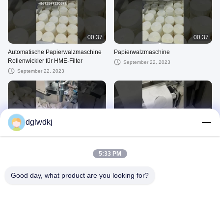
00:37
00:37
Automatische Papierwalzmaschine
Papierwalzmaschine
Rollenwickler für HME-Filter
September 22, 2023
September 22, 2023
dglwdkj
00:17
00:14
HME-Filterpapierrollen
Viruspapier
5:33 PM
May 22, 2023
May 22, 2023
Good day, what product are you looking for?
00:16
00:11