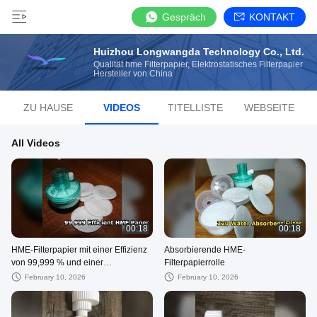
Gespräch
KONTAKT
Huizhou Longwangda Technology Co., Ltd.
Qualität hme Filterpapier, Elektrostatisches Filterpapier
Hersteller von China
ZU HAUSE
VIDEOS
TITELLISTE
WEBSEITE
All Videos
00:18
00:18
HME-Filterpapier mit einer Effizienz
Absorbierende HME-
von 99,999 % und einer
Filterpapierrolle
Wasseraufnahme von 220 %
February 10, 2026
February 10, 2026