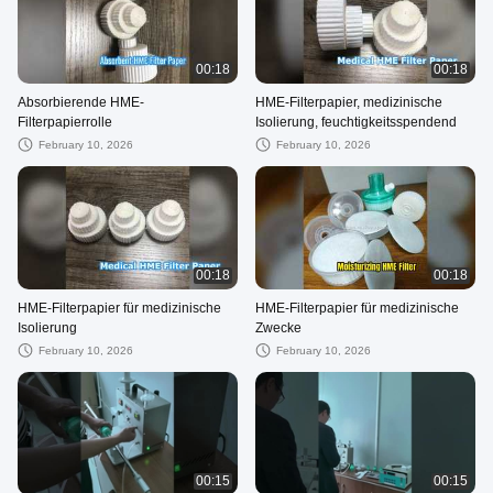
00:18
00:18
Absorbierende HME-
HME-Filterpapier, medizinische
Filterpapierrolle
Isolierung, feuchtigkeitsspendend
February 10, 2026
February 10, 2026
00:18
00:18
HME-Filterpapier für medizinische
HME-Filterpapier für medizinische
Isolierung
Zwecke
February 10, 2026
February 10, 2026
00:15
00:15