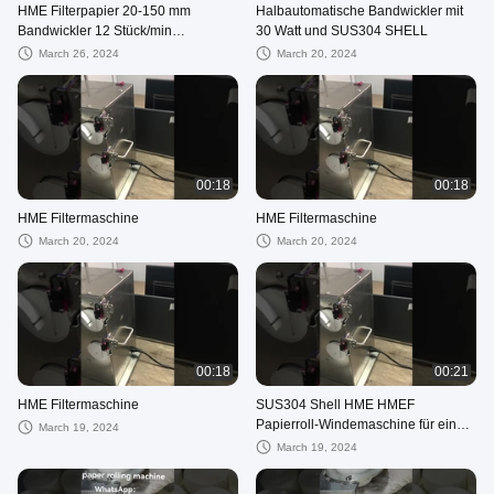
HME Filterpapier 20-150 mm
Halbautomatische Bandwickler mit
Bandwickler 12 Stück/min
30 Watt und SUS304 SHELL
Produktion für Rollenwickeln
March 26, 2024
March 20, 2024
00:18
00:18
HME Filtermaschine
HME Filtermaschine
March 20, 2024
March 20, 2024
00:18
00:21
HME Filtermaschine
SUS304 Shell HME HMEF
Papierroll-Windemaschine für eine
March 19, 2024
stabile und präzise Wicklung
March 19, 2024