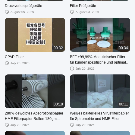
Druckverlustprüfgeräte
Filter Prüfgeräte
August 05, 2025
August 03, 2025
00:32
00:34
CPAP-Filter
BFE ≥99,99% Medizinischer Filter
für kundenspezifische und optimale
July 26, 2025
Filterlösungen
July 20, 2025
00:18
00:11
280% gewölbtes Absorptionspapier
Weißes bakterielles Virusfilterpapier
HME Filterpapier Rollen 180gm
für Spirometrie und HME-Filter
Holz Baumwolle Push
July 20, 2025
July 20, 2025