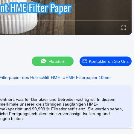
Plaudern
Kontaktieren Sie Uns
Filterpapier des Holzschliff-HME
#
HME Filterpapier 10mm
ntriert, was für Benutzer und Betreiber wichtig ist. In diesem
tmerkmale unserer kreisförmigen saugfähigen HME-
ekapazität und 99,999 % Filtrationseffizienz. Sie werden sehen,
liche Fertigungstechniken eine zuverlässige Isolierung und
ngen bieten.