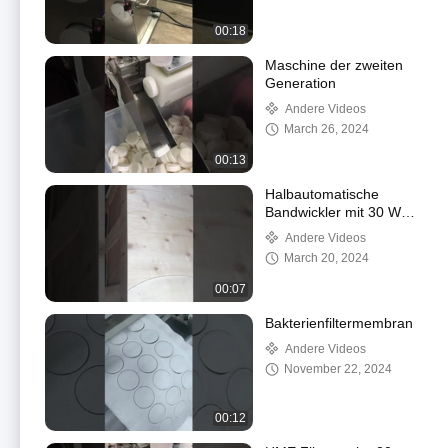
00:18
Maschine der zweiten
Generation
Andere Videos
March 26, 2024
00:13
Halbautomatische
Bandwickler mit 30 Watt
und SUS304 SHELL
Andere Videos
March 20, 2024
00:07
Bakterienfiltermembran
Andere Videos
November 22, 2024
00:12