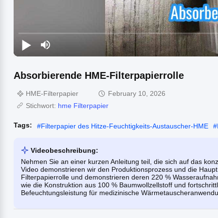
Absorbierende HME-Filterpapierrolle
HME-Filterpapier
February 10, 2026
Stichwort:
hme Filterpapier
Tags:
#
Filterpapier des Hitze-Feuchtigkeits-Austauscher-HME
#
Videobeschreibung:
Nehmen Sie an einer kurzen Anleitung teil, die sich auf das konze
Video demonstrieren wir den Produktionsprozess und die Haup
Filterpapierrolle und demonstrieren deren 220 % Wasseraufnahm
wie die Konstruktion aus 100 % Baumwollzellstoff und fortschritt
Befeuchtungsleistung für medizinische Wärmetauscheranwendu