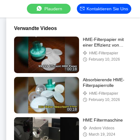
Plaudern
Kontaktieren Sie Uns
Verwandte Videos
HME-Filterpapier mit
einer Effizienz von
99,999 % und einer
HME-Filterpapier
Wasseraufnahme von
February 10, 2026
220 %
00:18
Absorbierende HME-
Filterpapierrolle
HME-Filterpapier
February 10, 2026
00:18
HME Filtermaschine
Andere Videos
March 19, 2024