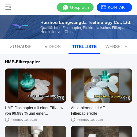
Gespräch
KONTAKT
Huizhou Longwangda Technology Co., Ltd.
Qualität hme Filterpapier, Elektrostatisches Filterpapier
Hersteller von China
ZU HAUSE
VIDEOS
TITELLISTE
WEBSEITE
HME-Filterpapier
00:18
00:18
HME-Filterpapier mit einer Effizienz
Absorbierende HME-
von 99,999 % und einer
Filterpapierrolle
Wasseraufnahme von 220 %
February 10, 2026
February 10, 2026