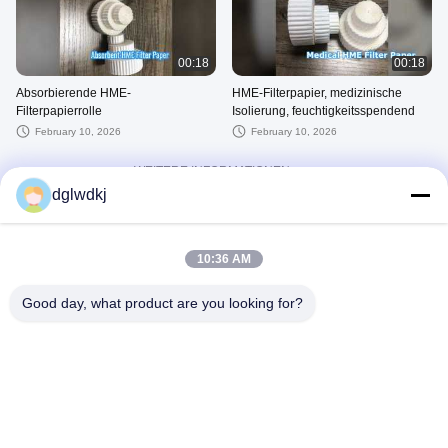
00:18
00:18
Absorbierende HME-
HME-Filterpapier, medizinische
Filterpapierrolle
Isolierung, feuchtigkeitsspendend
February 10, 2026
February 10, 2026
WEITERE INFORMATIONEN
dglwdkj
Andere Videos
10:36 AM
Good day, what product are you looking for?
00:15
00:15
Druckverlustprüfgeräte
Filter Prüfgeräte
August 05, 2025
August 02, 2025