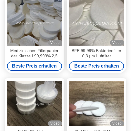
Video
Video
Medizinisches Filterpapier
BFE 99,99% Bakterienfilter
der Klasse I 99,999% 2,5
0,3 μm Luftfilter
Mikron Absorptionsstoff
Schmelzblasen Filter aus
Beste Preis erhalten
Beste Preis erhalten
MSDS-zertifiziert
nicht gewebtem Gewebe
Video
Video