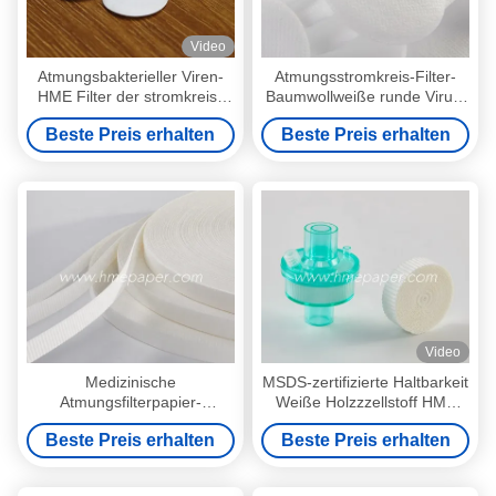
Video
Atmungsbakterieller Viren-
Atmungsstromkreis-Filter-
HME Filter der stromkreis-
Baumwollweiße runde Virus-
Filter-Baumwollblatt-
Filter-Membran
Beste Preis erhalten
Beste Preis erhalten
Video
Medizinische
MSDS-zertifizierte Haltbarkeit
Atmungsfilterpapier-
Weiße Holzzzellstoff HME
Baumwolle Bacerial Viren-BV
Filterpapier
Beste Preis erhalten
Beste Preis erhalten
HME HMEF Wegwerf