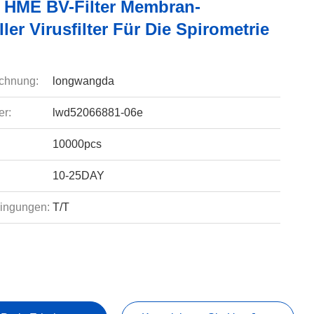
 HME BV-Filter Membran-
ller Virusfilter Für Die Spirometrie
chnung:
longwangda
r:
lwd52066881-06e
10000pcs
10-25DAY
ingungen:
T/T