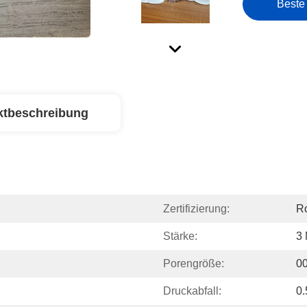
Beste
ktbeschreibung
Zertifizierung:
Ro
Stärke:
3
Porengröße:
00
Druckabfall:
0.