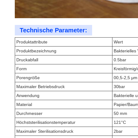
Technische Parameter:
Produktattribute
Wert
Produktbezeichnung
Bakterielles 
Druckabfall
0.5bar
Form
Kreisförmig/
Porengröße
00,5-2,5 μm
Maximaler Betriebsdruck
30bar
Anwendung
Bakterielle u
Material
Papier/Bau
Durchmesser
50 mm
Höchststerilisationstemperatur
121°C
Maximaler Sterilisationsdruck
2bar