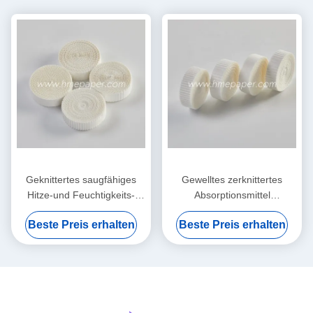
Geknittertes saugfähiges
Gewelltes zerknittertes
Hitze-und Feuchtigkeits-
Absorptionsmittel
Austauscher-nass
Filterpapier-Hitze-und
Beste Preis erhalten
Beste Preis erhalten
Filterpapier-Element
Feuchtigkeits-Austausch