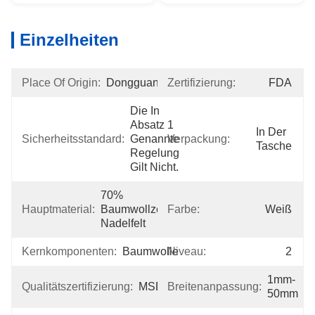
Einzelheiten
Place Of Origin:
Dongguan
Zertifizierung:
FDA
Die In 
Absatz 1 
In Der 
Sicherheitsstandard:
Genannte 
Verpackung:
Tasche
Regelung 
Gilt Nicht.
70% 
Hauptmaterial:
Baumwollzellstoff/30% 
Farbe:
Weiß
Nadelfelt
Kernkomponenten:
Baumwolle
Niveau:
2
1mm-
Qualitätszertifizierung:
MSDS
Breitenanpassung:
50mm