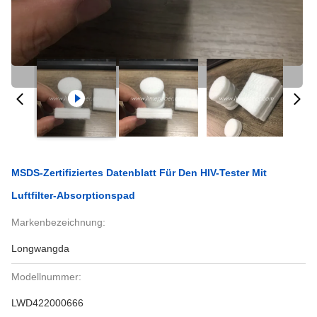
MSDS-Zertifiziertes Datenblatt Für Den HIV-Tester Mit
Luftfilter-Absorptionspad
Markenbezeichnung:
Longwangda
Modellnummer:
LWD422000666