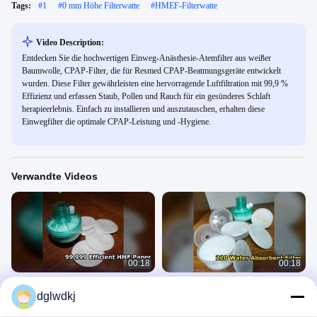
Tags:
#
1
#
0 mm Höhe Filterwatte
#
HMEF-Filterwatte
Video Description:
Entdecken Sie die hochwertigen Einweg-Anästhesie-Atemfilter aus weißer
Baumwolle, CPAP-Filter, die für Resmed CPAP-Beatmungsgeräte entwickelt
wurden. Diese Filter gewährleisten eine hervorragende Luftfiltration mit 99,9 %
Effizienz und erfassen Staub, Pollen und Rauch für ein gesünderes Schlaft
herapieerlebnis. Einfach zu installieren und auszutauschen, erhalten diese
Einwegfilter die optimale CPAP-Leistung und -Hygiene.
Verwandte Videos
00:18
00:18
HME-Filterpapier mit einer Effizienz
Absorbierende HME-Filterpapierrolle
dglwdkj
von 99,999 % und einer
HME-Filterpapier
Wasseraufnahme von 220 %
HME-Filterpapier
February 10, 2026