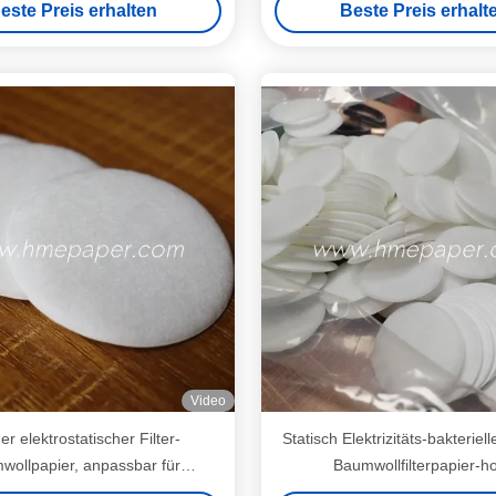
este Preis erhalten
Beste Preis erhalt
Video
r elektrostatischer Filter-
Statisch Elektrizitäts-bakteriell
wollpapier, anpassbar für
Baumwollfilterpapier-h
e-Filter / BV-Filter / HME-Filter
Leistungsfähigkeit H