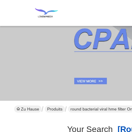
Zu Hause
Produits
round bacterial viral hme filter 
Your Search
[rou