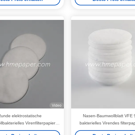
Video
unde elektrostatische
Nasen-Baumwollblatt VFE
bakterielles Virenfilterpapier
bakterielles Virendes filterp
0.98mm
künstliches