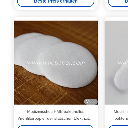
Beste Preis erhalten
B
Video
Medizinisches HME bakterielles
Medizi
Virenfilterpapier der statischen Elektrizitäts
bakteri
BFE 99,99%