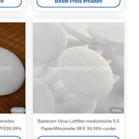
en
Beste Preis erhalten
Video
Video
rielles
Bakterien-Virus-Luftfilter-medizinische 0,5
 VFE99.99%
PapierMikrometer BFE 99,99% runder