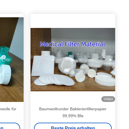
Video
mwolle für
Baumwollrunder Bakterienfilterpapier
g
99,99% Bfe
en
Beste Preis erhalten