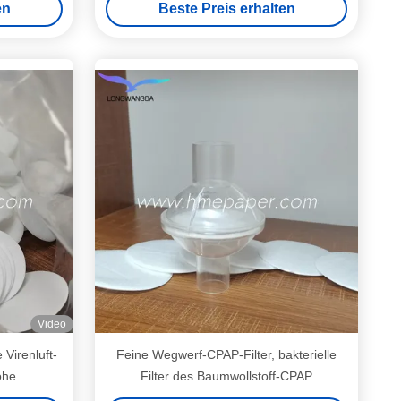
en
Beste Preis erhalten
Video
e Virenluft-
Feine Wegwerf-CPAP-Filter, bakterielle
ohe
Filter des Baumwollstoff-CPAP
ME