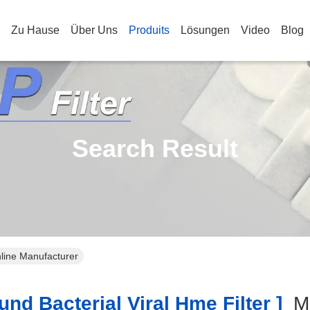
Zu Hause
Über Uns
Produits
Lösungen
Video
Blog
Search Result
Online Manufacturer
nd Bacterial Viral Hme Filter ]
M