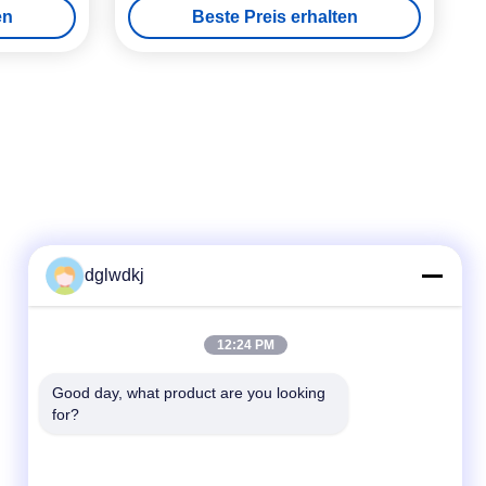
en
Beste Preis erhalten
dglwdkj
Schnelle Kontaktaufnahme
12:24 PM
Tel
Good day, what product are you looking 
for?
86-135-4928-4581
E-Mail-Adresse
info@hmepaper.com