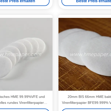
este Preis erhalten
Beste Preis erhalt
nisches HME 99.99%VFE und
20mm BIS 66mm HME bakte
elles rundes Virenfilterpapier
Virenfilterpapier BFE99.999%
Wegwerf