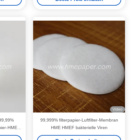
Video
 99,99%
99,999% filterpapier-Luftfilter-Membran
apier-HME
HME HMEF bakterielle Viren