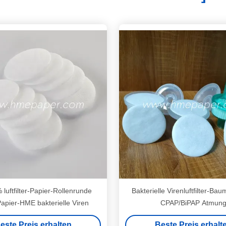
luftfilter-Papier-Rollenrunde
Bakterielle Virenluftfilter-Bau
apier-HME bakterielle Viren
CPAP/BiPAP Atmun
este Preis erhalten
Beste Preis erhalt