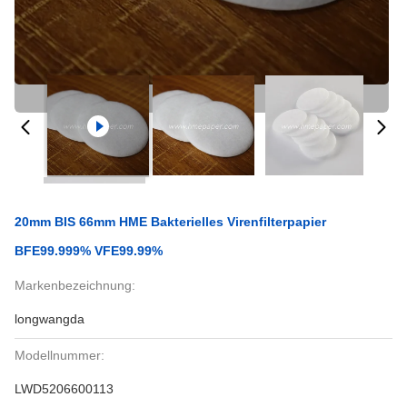
20mm BIS 66mm HME Bakterielles Virenfilterpapier
BFE99.999% VFE99.99%
Markenbezeichnung:
longwangda
Modellnummer:
LWD5206600113