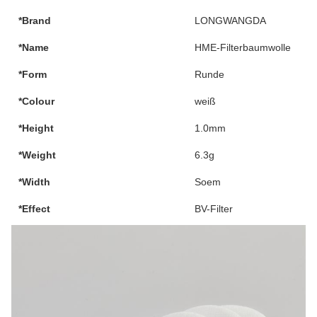
*Brand
LONGWANGDA
*Name
HME-Filterbaumwolle
*Form
Runde
*Colour
weiß
*Height
1.0mm
*Weight
6.3g
*Width
Soem
*Effect
BV-Filter