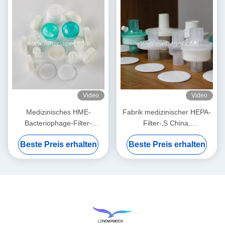
Video
Video
Medizinisches HME-
Fabrik medizinischer HEPA-
Bacteriophage-Filter-
Filter-‚S China,
Membran-Weiß
Bacteriophagen BEF 99,99%
Beste Preis erhalten
Beste Preis erhalten
filtern