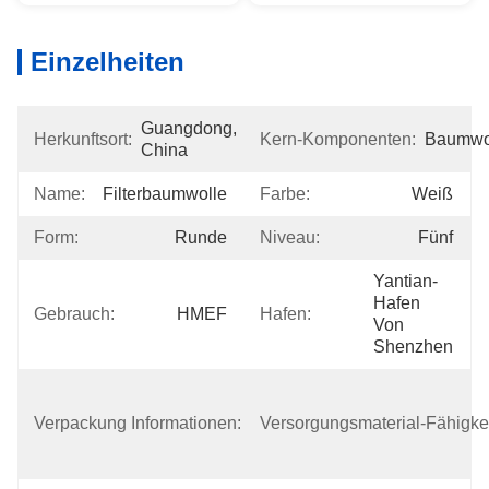
Einzelheiten
Guangdong, 
Herkunftsort:
Kern-Komponenten:
Baumwo
China
Name:
Filterbaumwolle
Farbe:
Weiß
Form:
Runde
Niveau:
Fünf
Yantian-
Hafen 
Gebrauch:
HMEF
Hafen:
Von 
Shenzhen
1.Plastic 
Kasten Der 
Verpackung Informationen:
Versorgungsmaterial-Fähigkei
Tasche 
2.Cardboard