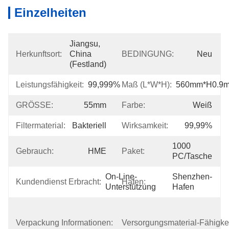
Einzelheiten
Jiangsu, 
Herkunftsort:
China 
BEDINGUNG:
Neu
(Festland)
Leistungsfähigkeit:
99,999%
Maß (L*W*H):
560mm*H0.9
GRÖSSE:
55mm
Farbe:
Weiß
Filtermaterial:
Bakteriell
Wirksamkeit:
99,99%
1000 
Gebrauch:
HME
Paket:
PC/Tasche
On-Line-
Shenzhen-
Kundendienst Erbracht:
Hafen:
Unterstützung
Hafen
1.Plastic 
Kasten Der 
Verpackung Informationen:
Versorgungsmaterial-Fähigkei
Tasche 