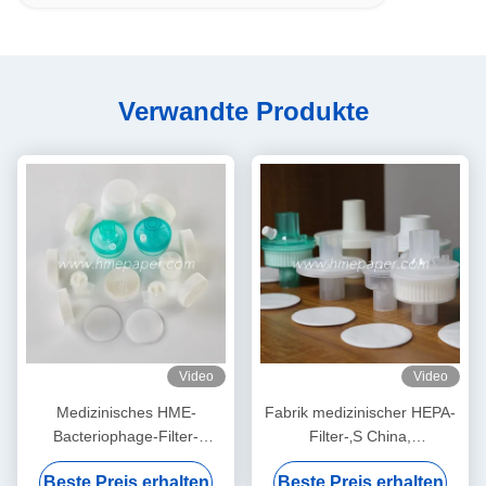
Verwandte Produkte
Video
Video
Medizinisches HME-
Fabrik medizinischer HEPA-
Bacteriophage-Filter-
Filter-‚S China,
Membran-Weiß
Bacteriophagen BEF 99,99%
Beste Preis erhalten
Beste Preis erhalten
filtern