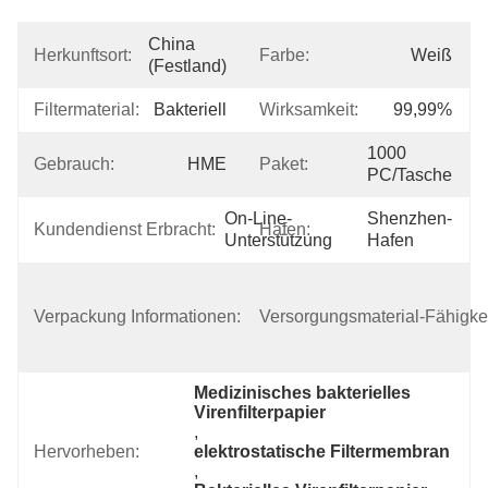
China 
Herkunftsort:
Farbe:
Weiß
(Festland)
Filtermaterial:
Bakteriell
Wirksamkeit:
99,99%
1000 
Gebrauch:
HME
Paket:
PC/Tasche
On-Line-
Shenzhen-
Kundendienst Erbracht:
Hafen:
Unterstützung
Hafen
1.Plastic 
Kasten Der 
Verpackung Informationen:
Versorgungsmaterial-Fähigkei
Tasche 
2.Cardboard
Medizinisches bakterielles 
Virenfilterpapier
, 
Hervorheben:
elektrostatische Filtermembran
, 