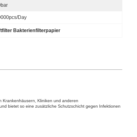
0bar
0000pcs/day
filter Bakterienfilterpapier
 in Krankenhäusern, Kliniken und anderen
und bietet so eine zusätzliche Schutzschicht gegen Infektionen