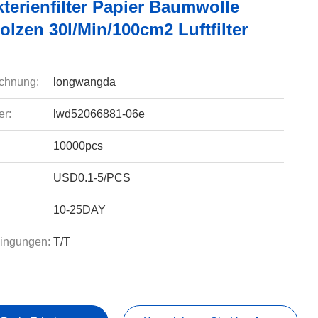
terienfilter Papier Baumwolle
lzen 30l/min/100cm2 Luftfilter
chnung:
longwangda
r:
lwd52066881-06e
10000pcs
USD0.1-5/PCS
10-25DAY
ingungen:
T/T