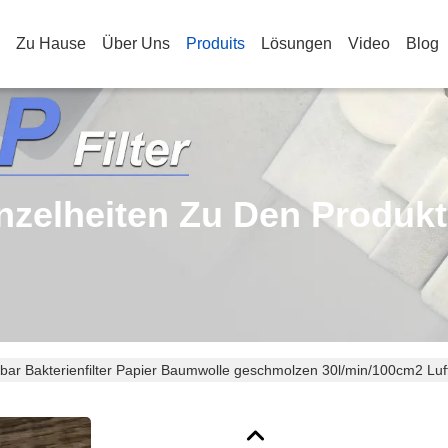
Zu Hause
Über Uns
Produits
Lösungen
Video
Blog
nzelheiten Zu Den Produk
bar Bakterienfilter Papier Baumwolle geschmolzen 30l/min/100cm2 Luftf