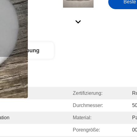
Beste
ktbeschreibung
Zertifizierung:
Ro
Durchmesser:
5
ation
Material:
Pa
Porengröße:
00