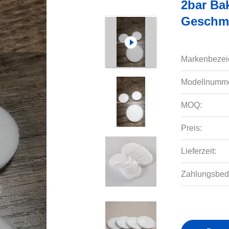
2bar Bak
Geschmo
Markenbezei
Modellnumme
MOQ:
Preis:
Lieferzeit:
Zahlungsbed