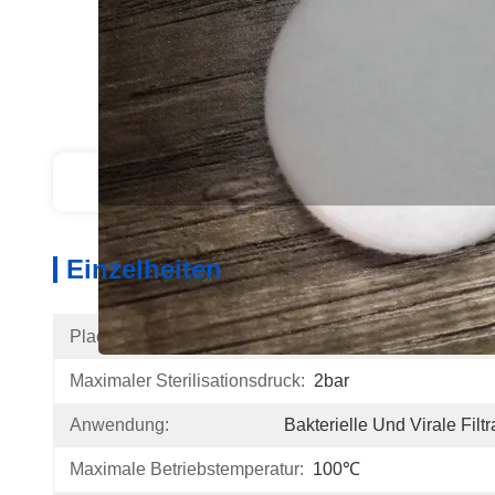
Einzelheiten
Produ
Einzelheiten
Place Of Origin:
China
Maximaler Sterilisationsdruck:
2bar
Anwendung:
Bakterielle Und Virale Filtr
Maximale Betriebstemperatur:
100℃