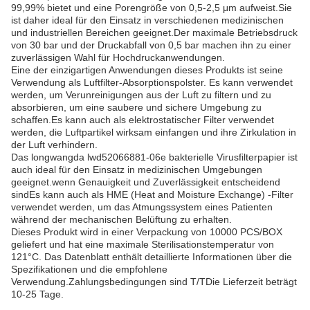
99,99% bietet und eine Porengröße von 0,5-2,5 μm aufweist.Sie
ist daher ideal für den Einsatz in verschiedenen medizinischen
und industriellen Bereichen geeignet.Der maximale Betriebsdruck
von 30 bar und der Druckabfall von 0,5 bar machen ihn zu einer
zuverlässigen Wahl für Hochdruckanwendungen.
Eine der einzigartigen Anwendungen dieses Produkts ist seine
Verwendung als Luftfilter-Absorptionspolster. Es kann verwendet
werden, um Verunreinigungen aus der Luft zu filtern und zu
absorbieren, um eine saubere und sichere Umgebung zu
schaffen.Es kann auch als elektrostatischer Filter verwendet
werden, die Luftpartikel wirksam einfangen und ihre Zirkulation in
der Luft verhindern.
Das longwangda lwd52066881-06e bakterielle Virusfilterpapier ist
auch ideal für den Einsatz in medizinischen Umgebungen
geeignet.wenn Genauigkeit und Zuverlässigkeit entscheidend
sindEs kann auch als HME (Heat and Moisture Exchange) -Filter
verwendet werden, um das Atmungssystem eines Patienten
während der mechanischen Belüftung zu erhalten.
Dieses Produkt wird in einer Verpackung von 10000 PCS/BOX
geliefert und hat eine maximale Sterilisationstemperatur von
121°C. Das Datenblatt enthält detaillierte Informationen über die
Spezifikationen und die empfohlene
Verwendung.Zahlungsbedingungen sind T/TDie Lieferzeit beträgt
10-25 Tage.