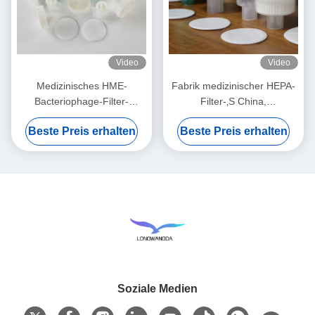
Video
Video
Medizinisches HME-
Fabrik medizinischer HEPA-
Bacteriophage-Filter-
Filter-‚S China,
Membran-Weiß
Bacteriophagen BEF 99,99%
Beste Preis erhalten
Beste Preis erhalten
filtern
Soziale Medien