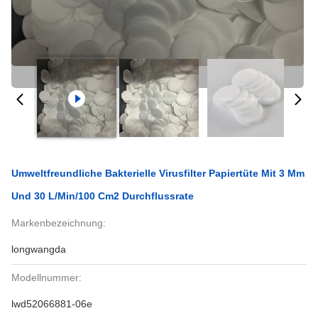
Umweltfreundliche Bakterielle Virusfilter Papiertüte Mit 3 Mm
Und 30 L/min/100 Cm2 Durchflussrate
Markenbezeichnung:
longwangda
Modellnummer:
lwd52066881-06e