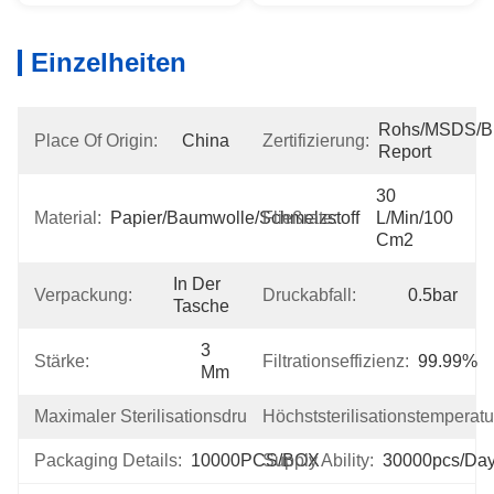
Einzelheiten
Rohs/MSDS/Bio
Place Of Origin:
China
Zertifizierung:
Report
30 
Material:
Papier/Baumwolle/Schmelzstoff
Fließrate:
L/min/100 
Cm2
In Der 
Verpackung:
Druckabfall:
0.5bar
Tasche
3 
Stärke:
Filtrationseffizienz:
99.99%
Mm
Maximaler Sterilisationsdruck:
Höchststerilisationstemperatu
2bar
Packaging Details:
10000PCS/BOX
Supply Ability:
30000pcs/da