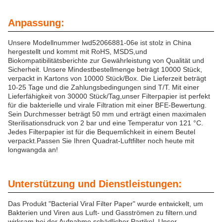
Anpassung:
Unsere Modellnummer lwd52066881-06e ist stolz in China
hergestellt und kommt mit RoHS, MSDS,und
Biokompatibilitätsberichte zur Gewährleistung von Qualität und
Sicherheit. Unsere Mindestbestellmenge beträgt 10000 Stück,
verpackt in Kartons von 10000 Stück/Box. Die Lieferzeit beträgt
10-25 Tage und die Zahlungsbedingungen sind T/T. Mit einer
Lieferfähigkeit von 30000 Stück/Tag,unser Filterpapier ist perfekt
für die bakterielle und virale Filtration mit einer BFE-Bewertung.
Sein Durchmesser beträgt 50 mm und erträgt einen maximalen
Sterilisationsdruck von 2 bar und eine Temperatur von 121 °C.
Jedes Filterpapier ist für die Bequemlichkeit in einem Beutel
verpackt.Passen Sie Ihren Quadrat-Luftfilter noch heute mit
longwangda an!
Unterstützung und Dienstleistungen:
Das Produkt "Bacterial Viral Filter Paper" wurde entwickelt, um
Bakterien und Viren aus Luft- und Gasströmen zu filtern.und
wirksam bei der Aufnahme schädlicher Partikel. Unser