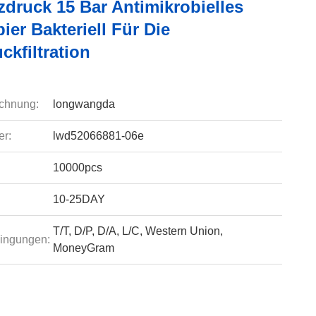
zdruck 15 Bar Antimikrobielles
pier Bakteriell Für Die
kfiltration
chnung:
longwangda
r:
lwd52066881-06e
10000pcs
10-25DAY
T/T, D/P, D/A, L/C, Western Union,
ingungen:
MoneyGram