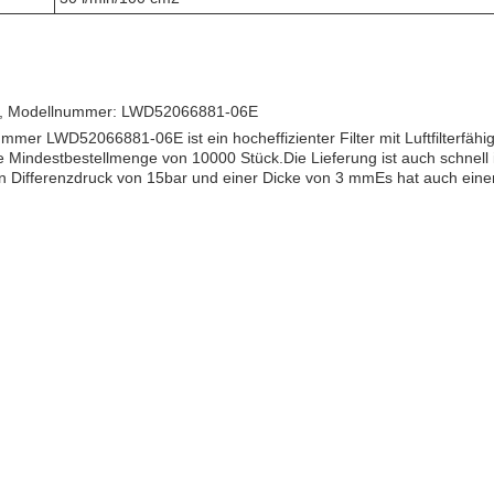
gda, Modellnummer: LWD52066881-06E
r LWD52066881-06E ist ein hocheffizienter Filter mit Luftfilterfähigke
eine Mindestbestellmenge von 10000 Stück.Die Lieferung ist auch schne
 Differenzdruck von 15bar und einer Dicke von 3 mmEs hat auch einen 