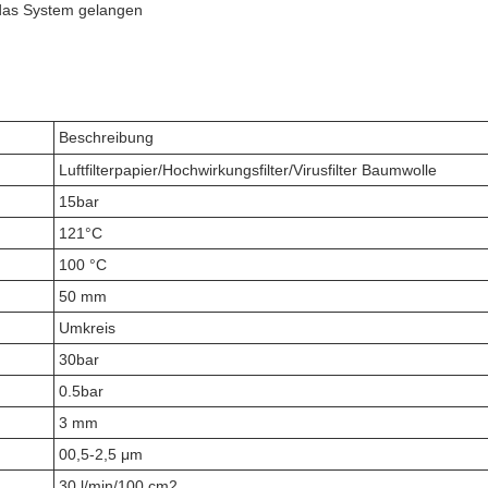
 das System gelangen
Beschreibung
Luftfilterpapier/Hochwirkungsfilter/Virusfilter Baumwolle
15bar
121°C
100 °C
50 mm
Umkreis
30bar
0.5bar
3 mm
00,5-2,5 μm
30 l/min/100 cm2