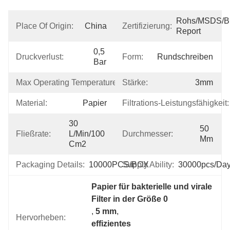
Rohs/MSDS/Bio
Place Of Origin:
China
Zertifizierung:
Report
0,5 
Druckverlust:
Form:
Rundschreiben
Bar
Max Operating Temperature:
Stärke:
100℃
3mm
Material:
Papier
Filtrations-Leistungsfähigkeit:
30 
50 
Fließrate:
L/min/100 
Durchmesser:
Mm
Cm2
Packaging Details:
10000PCS/BOX
Supply Ability:
30000pcs/da
Papier für bakterielle und virale 
Filter in der Größe 0
, 
5 mm
, 
Hervorheben:
effizientes 