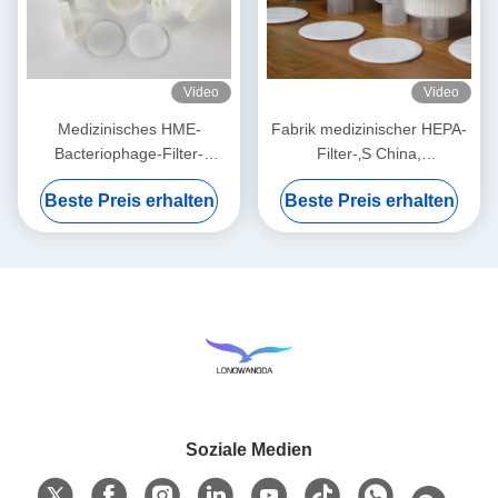
Video
Video
Medizinisches HME-
Fabrik medizinischer HEPA-
Bacteriophage-Filter-
Filter-‚S China,
Membran-Weiß
Bacteriophagen BEF 99,99%
Beste Preis erhalten
Beste Preis erhalten
filtern
Soziale Medien