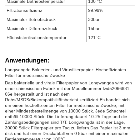
Maximale Betriebstemperatur
100 °C
Filtrationseffizienz
99.99%
Maximaler Betriebsdruck
30bar
Maximaler Differenzdruck
15bar
Höchststerilisationstemperatur
121°C
Anwendungen:
Longwangda Bakterien- und Virusfilterpapier: Hocheffizientes
Filter für medizinische Zwecke
Das bakterielle und virale Filterpapier von Longwangda wird von
einer chinesischen Fabrik mit der Modellnummer lwd52066881-
06e hergestellt und ist nach dem
Rohs/MSDS/Biokompatibilitätsbericht zertifiziert.Es handelt sich
um einen hocheffizienten Filter für medizinische Zwecke, mit
einer Mindestbestellmenge von 10000 Stück. Jede Schachtel
enthält 10000 Stück. Die Lieferung dauert 10-25 Tage und die
Zahlungsbedingungen sind T/T. Longwangda ist in der Lage,
30000 Stück Filterpapier pro Tag zu liefern.Das Papier ist 3 mm
dick und hat einen Druckabfall von 0.5bar mit einer maximalen
Betriebstemperatur von 100°C.