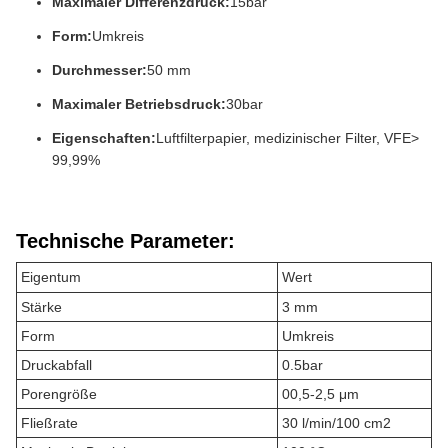
Maximaler Differenzdruck:
15bar
Form:
Umkreis
Durchmesser:
50 mm
Maximaler Betriebsdruck:
30bar
Eigenschaften:
Luftfilterpapier, medizinischer Filter, VFE>
99,99%
Technische Parameter:
Eigentum
Wert
Stärke
3 mm
Form
Umkreis
Druckabfall
0.5bar
Porengröße
00,5-2,5 μm
Fließrate
30 l/min/100 cm2