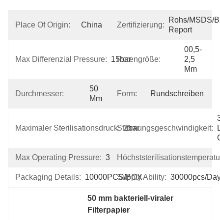
Rohs/MSDS/Bio
Place Of Origin:
China
Zertifizierung:
Report
00,5-
Max Differenzial Pressure:
15bar
Porengröße:
2,5 
Μm
50 
Durchmesser:
Form:
Rundschreiben
Mm
3
Maximaler Sterilisationsdruck:
Strömungsgeschwindigkeit:
2bar
Max Operating Pressure:
30bar
Höchststerilisationstemperatu
Packaging Details:
10000PCS/BOX
Supply Ability:
30000pcs/da
50 mm bakteriell-viraler 
Filterpapier