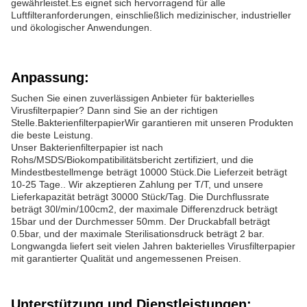
gewährleistet.Es eignet sich hervorragend für alle
Luftfilteranforderungen, einschließlich medizinischer, industrieller
und ökologischer Anwendungen.
Anpassung:
Suchen Sie einen zuverlässigen Anbieter für bakterielles
Virusfilterpapier? Dann sind Sie an der richtigen
Stelle.BakterienfilterpapierWir garantieren mit unseren Produkten
die beste Leistung.
Unser Bakterienfilterpapier ist nach
Rohs/MSDS/Biokompatibilitätsbericht zertifiziert, und die
Mindestbestellmenge beträgt 10000 Stück.Die Lieferzeit beträgt
10-25 Tage.. Wir akzeptieren Zahlung per T/T, und unsere
Lieferkapazität beträgt 30000 Stück/Tag. Die Durchflussrate
beträgt 30l/min/100cm2, der maximale Differenzdruck beträgt
15bar und der Durchmesser 50mm. Der Druckabfall beträgt
0.5bar, und der maximale Sterilisationsdruck beträgt 2 bar.
Longwangda liefert seit vielen Jahren bakterielles Virusfilterpapier
mit garantierter Qualität und angemessenen Preisen.
Unterstützung und Dienstleistungen: