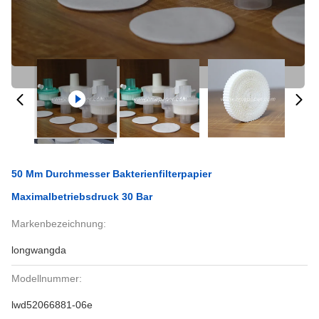
50 Mm Durchmesser Bakterienfilterpapier
Maximalbetriebsdruck 30 Bar
Markenbezeichnung:
longwangda
Modellnummer:
lwd52066881-06e