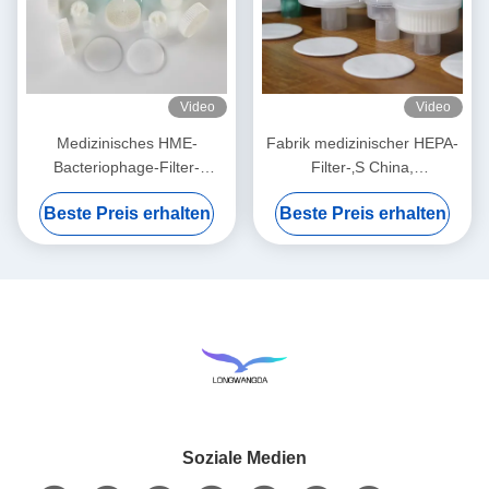
Video
Video
Medizinisches HME-
Fabrik medizinischer HEPA-
Bacteriophage-Filter-
Filter-‚S China,
Membran-Weiß
Bacteriophagen BEF 99,99%
Beste Preis erhalten
Beste Preis erhalten
filtern
Soziale Medien