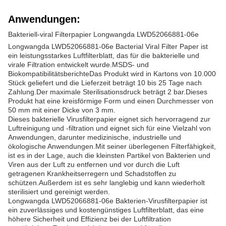
Anwendungen:
Bakteriell-viral Filterpapier Longwangda LWD52066881-06e
Longwangda LWD52066881-06e Bacterial Viral Filter Paper ist
ein leistungsstarkes Luftfilterblatt, das für die bakterielle und
virale Filtration entwickelt wurde.MSDS- und
BiokompatibilitätsberichteDas Produkt wird in Kartons von 10.000
Stück geliefert und die Lieferzeit beträgt 10 bis 25 Tage nach
Zahlung.Der maximale Sterilisationsdruck beträgt 2 bar.Dieses
Produkt hat eine kreisförmige Form und einen Durchmesser von
50 mm mit einer Dicke von 3 mm.
Dieses bakterielle Virusfilterpapier eignet sich hervorragend zur
Luftreinigung und -filtration und eignet sich für eine Vielzahl von
Anwendungen, darunter medizinische, industrielle und
ökologische Anwendungen.Mit seiner überlegenen Filterfähigkeit,
ist es in der Lage, auch die kleinsten Partikel von Bakterien und
Viren aus der Luft zu entfernen und vor durch die Luft
getragenen Krankheitserregern und Schadstoffen zu
schützen.Außerdem ist es sehr langlebig und kann wiederholt
sterilisiert und gereinigt werden.
Longwangda LWD52066881-06e Bakterien-Virusfilterpapier ist
ein zuverlässiges und kostengünstiges Luftfilterblatt, das eine
höhere Sicherheit und Effizienz bei der Luftfiltration