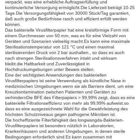
verpackt, was eine erhebliche Auftragserfüllung und
kontinuierliche Versorgung ermöglicht.Die Lieferzeit beträgt 10-25
Tage.Die Versorgungsfähigkeit von 30000 Stück/Tag garantiert,
daß auch große Bedürfnisse rasch und effizient erfüllt werden
können.
Das bakterielle Virusfilterpapier hat eine kreisförmige Form mit
einem Durchmesser von 50 mm, was es für eine Vielzahl von
Geräten und Szenarien vielseitig macht.Es kann eine maximale
Sterilisationstemperatur von 121 °C und einen maximal
sterilisierenden Druck von 2 bar aushalten., so dass es auch
nach strengen Sterilisationsverfahren intakt und wirksam
bleibt.die Haltbarkeit und Zuverlässigkeit in
Hochdruckumgebungen unter Beweis stellen.
Eine der wichtigsten Anwendungen des bakteriellen
Virusfilterpapiers ist seine Verwendung als künstliche Nase in
medizinischen Umgebungen.wenn sie als Barriere dient, um eine
Kreuzkontamination zwischen Patienten und Geräten zu
verhindernDie BFE des Filterpapiers > 99,99% zeigt, dass es eine
bakterielle Filtrationseffizienz von mehr als 99,99% aufweist.so
dass es eine ausgezeichnete Wahl für die Gewährleistung des
höchsten Schutzniveaus gegen pathogene Mikroben ist.
Die hocheffiziente Filterfähigkeit des longwangda-Bakterien-
Virusfilterpapiers ist besonders nützlich in Laboratorien,
Krankenhäusern und anderen Umgebungen, in denen sterile
Bedingungen erforderlich sind.Es kann zusammen mit