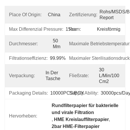
Rohs/MSDS/Bio
Place Of Origin:
China
Zertifizierung:
Report
Max Differenzial Pressure:
15bar
Form:
Kreisförmig
50 
Durchmesser:
Maximale Betriebstemperatur
Mm
Filtrationseffizienz:
99.99%
Maximaler Sterilisationsdruck
30 
In Der 
Verpackung:
Fließrate:
L/min/100 
Tasche
Cm2
Packaging Details:
10000PCS/BOX
Supply Ability:
30000pcs/da
Rundfilterpapier für bakterielle 
und virale Filtration
Hervorheben:
, 
HME Kreislauffilterpapier
, 
2bar HME-Filterpapier