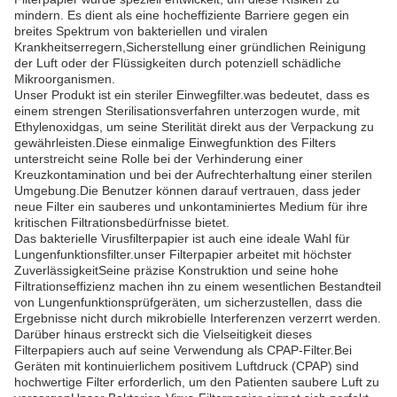
mindern. Es dient als eine hocheffiziente Barriere gegen ein
breites Spektrum von bakteriellen und viralen
Krankheitserregern,Sicherstellung einer gründlichen Reinigung
der Luft oder der Flüssigkeiten durch potenziell schädliche
Mikroorganismen.
Unser Produkt ist ein steriler Einwegfilter.was bedeutet, dass es
einem strengen Sterilisationsverfahren unterzogen wurde, mit
Ethylenoxidgas, um seine Sterilität direkt aus der Verpackung zu
gewährleisten.Diese einmalige Einwegfunktion des Filters
unterstreicht seine Rolle bei der Verhinderung einer
Kreuzkontamination und bei der Aufrechterhaltung einer sterilen
Umgebung.Die Benutzer können darauf vertrauen, dass jeder
neue Filter ein sauberes und unkontaminiertes Medium für ihre
kritischen Filtrationsbedürfnisse bietet.
Das bakterielle Virusfilterpapier ist auch eine ideale Wahl für
Lungenfunktionsfilter.unser Filterpapier arbeitet mit höchster
ZuverlässigkeitSeine präzise Konstruktion und seine hohe
Filtrationseffizienz machen ihn zu einem wesentlichen Bestandteil
von Lungenfunktionsprüfgeräten, um sicherzustellen, dass die
Ergebnisse nicht durch mikrobielle Interferenzen verzerrt werden.
Darüber hinaus erstreckt sich die Vielseitigkeit dieses
Filterpapiers auch auf seine Verwendung als CPAP-Filter.Bei
Geräten mit kontinuierlichem positivem Luftdruck (CPAP) sind
hochwertige Filter erforderlich, um den Patienten saubere Luft zu