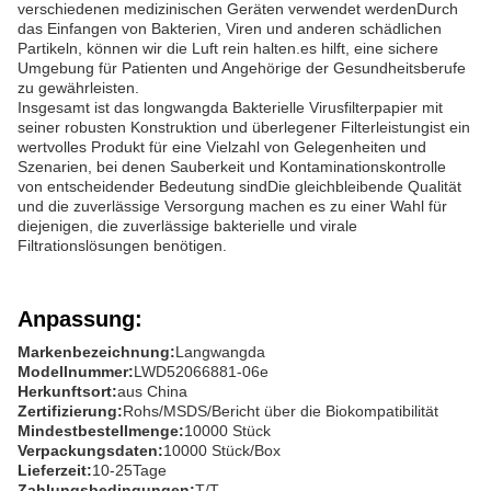
verschiedenen medizinischen Geräten verwendet werdenDurch
das Einfangen von Bakterien, Viren und anderen schädlichen
Partikeln, können wir die Luft rein halten.es hilft, eine sichere
Umgebung für Patienten und Angehörige der Gesundheitsberufe
zu gewährleisten.
Insgesamt ist das longwangda Bakterielle Virusfilterpapier mit
seiner robusten Konstruktion und überlegener Filterleistungist ein
wertvolles Produkt für eine Vielzahl von Gelegenheiten und
Szenarien, bei denen Sauberkeit und Kontaminationskontrolle
von entscheidender Bedeutung sindDie gleichbleibende Qualität
und die zuverlässige Versorgung machen es zu einer Wahl für
diejenigen, die zuverlässige bakterielle und virale
Filtrationslösungen benötigen.
Anpassung:
Markenbezeichnung:
Langwangda
Modellnummer:
LWD52066881-06e
Herkunftsort:
aus China
Zertifizierung:
Rohs/MSDS/Bericht über die Biokompatibilität
Mindestbestellmenge:
10000 Stück
Verpackungsdaten:
10000 Stück/Box
Lieferzeit:
10-25Tage
Zahlungsbedingungen:
T/T