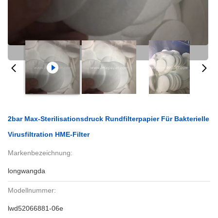
2bar Max-Sterilisationsdruck Rundfilterpapier Für Bakterielle
Virusfiltration HME-Filter
Markenbezeichnung:
longwangda
Modellnummer:
lwd52066881-06e