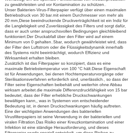
zu gewährleisten und vor Kontamination zu schützen..
Unser Bakterien-Virus-Filterpapier verfügt über einen maximalen
Betriebsdruck von 30 bar.mit einem Durchmesser von mehr als
20 mm,Diese beeindruckende Druckverträglichkeit ist ein Indiz für
die Langlebigkeit und Zuverlässigkeit des Filters und sorgt dafür,
dass er auch unter anspruchsvollen Bedingungen gleichbleibend
funktioniert.Der Druckabfall über den Filter wird auf einem
Minimum von 0 gehalten..5bar, wodurch gewährleistet wird, dass
der Filter den Luftstrom oder die Flüssigkeitsdynamik innerhalb
des Systems nicht beeinträchtigt, wodurch Effizienz und
Wirksamkeit erhalten bleiben.
Zusätzlich ist das Filterpapier so konzipiert, dass es eine
maximale Betriebstemperatur von 100 °C hält.Diese Eigenschaft
ist für Anwendungen, bei denen Hochtemperaturvorgänge oder
Sterilisationsverfahren erforderlich sind, unerlässlich., so dass der
Filter seine Eigenschaften beibehält und weiterhin ohne Abbau
wirksam arbeitet.die maximale Differenzdruckfähigkeit von 15 bar
bedeutet, dass der Filter erhebliche Druckschwankungen
bewältigen kann,, was in Systemen von entscheidender
Bedeutung ist, in denen Druckschwankungen häufig auftreten.
Eine der wichtigsten Anwendungen des bakteriellen
Virusfilterpapiers ist seine Verwendung in der bakteriellen und
viralen Filtration.Das Risiko einer Kreuzkontamination und einer
Infektion ist eine ständige Herausforderung, und dieses
Filterpapier wurde speziell entwickelt, um diese Risiken zu