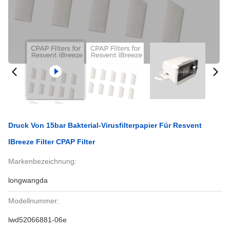
Druck Von 15bar Bakterial-Virusfilterpapier Für Resvent
IBreeze Filter CPAP Filter
Markenbezeichnung:
longwangda
Modellnummer:
lwd52066881-06e