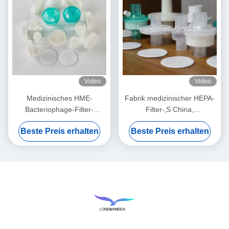
Video
Video
Medizinisches HME-
Fabrik medizinischer HEPA-
Bacteriophage-Filter-
Filter-‚S China,
Membran-Weiß
Bacteriophagen BEF 99,99%
Beste Preis erhalten
Beste Preis erhalten
filtern