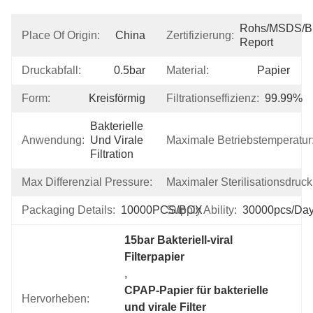
Rohs/MSDS/Bio
Place Of Origin:
China
Zertifizierung:
Report
Druckabfall:
0.5bar
Material:
Papier
Form:
Kreisförmig
Filtrationseffizienz:
99.99%
Bakterielle 
Anwendung:
Und Virale 
Maximale Betriebstemperatur
Filtration
Max Differenzial Pressure:
15bar
Maximaler Sterilisationsdruck
Packaging Details:
10000PCS/BOX
Supply Ability:
30000pcs/da
15bar Bakteriell-viral 
Filterpapier
, 
CPAP-Papier für bakterielle 
Hervorheben:
und virale Filter