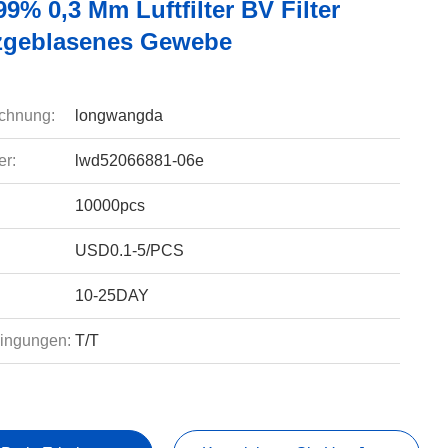
9% 0,3 Μm Luftfilter BV Filter
zgeblasenes Gewebe
chnung:
longwangda
r:
lwd52066881-06e
10000pcs
USD0.1-5/PCS
10-25DAY
ingungen:
T/T