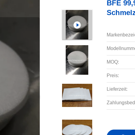
BFE 99,9
Schmel
Markenbezei
Modellnumme
MOQ:
Preis:
Lieferzeit:
Zahlungsbed