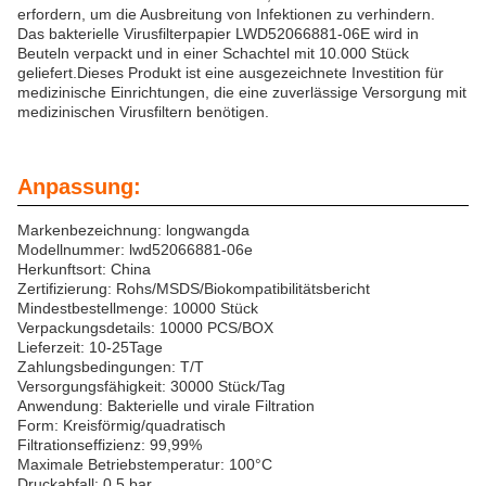
erfordern, um die Ausbreitung von Infektionen zu verhindern.
Das bakterielle Virusfilterpapier LWD52066881-06E wird in
Beuteln verpackt und in einer Schachtel mit 10.000 Stück
geliefert.Dieses Produkt ist eine ausgezeichnete Investition für
medizinische Einrichtungen, die eine zuverlässige Versorgung mit
medizinischen Virusfiltern benötigen.
Anpassung:
Markenbezeichnung: longwangda
Modellnummer: lwd52066881-06e
Herkunftsort: China
Zertifizierung: Rohs/MSDS/Biokompatibilitätsbericht
Mindestbestellmenge: 10000 Stück
Verpackungsdetails: 10000 PCS/BOX
Lieferzeit: 10-25Tage
Zahlungsbedingungen: T/T
Versorgungsfähigkeit: 30000 Stück/Tag
Anwendung: Bakterielle und virale Filtration
Form: Kreisförmig/quadratisch
Filtrationseffizienz: 99,99%
Maximale Betriebstemperatur: 100°C
Druckabfall: 0,5 bar