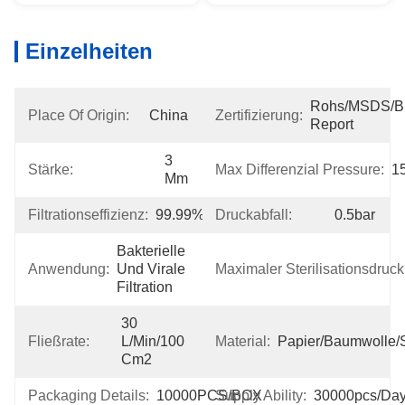
Einzelheiten
Rohs/MSDS/Bio
Place Of Origin:
China
Zertifizierung:
Report
3 
Stärke:
Max Differenzial Pressure:
1
Mm
Filtrationseffizienz:
99.99%
Druckabfall:
0.5bar
Bakterielle 
Anwendung:
Und Virale 
Maximaler Sterilisationsdruck
Filtration
30 
Fließrate:
L/min/100 
Material:
Papier/Baumwolle/S
Cm2
Packaging Details:
10000PCS/BOX
Supply Ability:
30000pcs/da