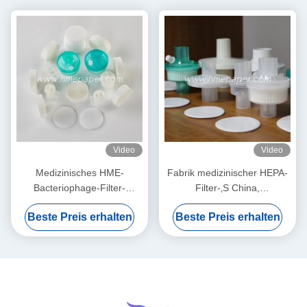
Video
Video
Medizinisches HME-
Fabrik medizinischer HEPA-
Bacteriophage-Filter-
Filter-‚S China,
Membran-Weiß
Bacteriophagen BEF 99,99%
Beste Preis erhalten
Beste Preis erhalten
filtern