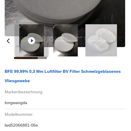
BFE 99,99% 0,3 Μm Luftfilter BV Filter Schmelzgeblasenes
Vliesgewebe
Markenbezeichnung:
longwangda
Modellnummer:
lwd52066881-06e